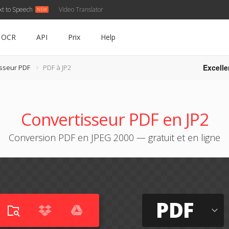
xt to Speech
Video Translator
OCR
API
Prix
Help
Excelle
sseur PDF
PDF à JP2
Convertisseur PDF en JP2
Conversion PDF en JPEG 2000 — gratuit et en ligne
PDF