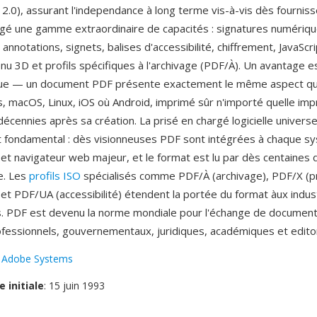
2.0), assurant l'independance à long terme vis-à-vis dès fournis
gé une gamme extraordinaire de capacités : signatures numériq
 annotations, signets, balises d'accessibilité, chiffrement, JavaScr
nu 3D et profils spécifiques à l'archivage (PDF/À). Un avantage est
lue — un document PDF présente exactement le même aspect qu'i
 macOS, Linux, iOS où Android, imprimé sûr n'importé quelle im
écennies après sa création. La prisé en chargé logicielle universe
t fondamental : dès visionneuses PDF sont intégrées à chaque s
 et navigateur web majeur, et le format est lu par dès centaines d
e. Les
profils ISO
spécialisés comme PDF/À (archivage), PDF/X (p
 et PDF/UA (accessibilité) étendent la portée du format àux indus
. PDF est devenu la norme mondiale pour l'échange de document
fessionnels, gouvernementaux, juridiques, académiques et editor
:
Adobe Systems
e initiale
: 15 juin 1993