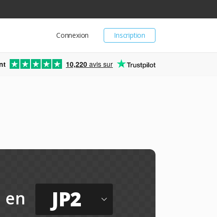
Connexion
Inscription
nt
10,220
avis sur
JP2
en