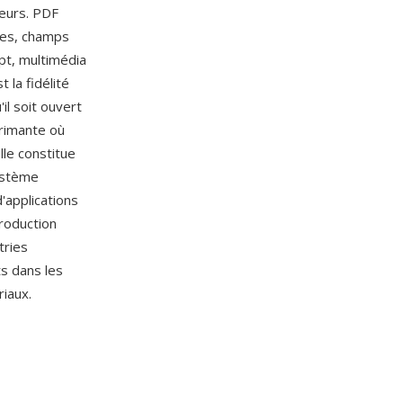
seurs. PDF
ues, champs
ipt, multimédia
 la fidélité
l soit ouvert
primante où
lle constitue
ystème
'applications
roduction
tries
s dans les
iaux.