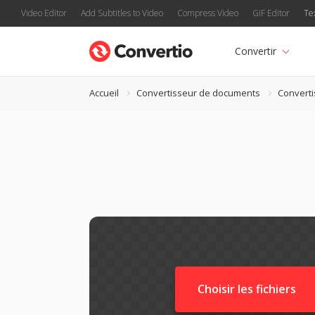
Video Editor
Add Subtitles to Video
Compress Video
GIF Editor
Te
Convertir
Accueil
Convertisseur de documents
Converti
Choisir les fichiers