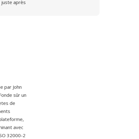
juste après
de par John
 Fonde sûr un
ètes de
ments
 plateforme,
minant avec
 ISO 32000-2