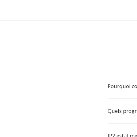
Pourquoi con
Quels progr
JP2 est-il m