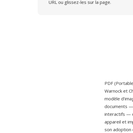
URL ou glissez-les sur la page.
PDF (Portabl
Warnock et Ch
modèle d'imag
documents — t
interactifs —
appareil et i
son adoption