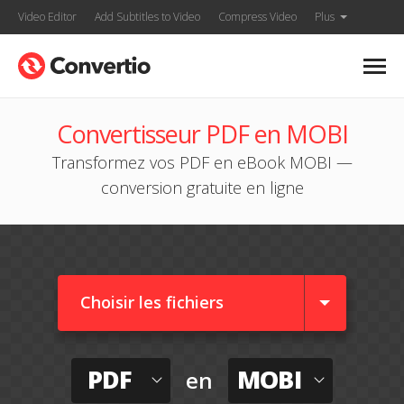
Video Editor
Add Subtitles to Video
Compress Video
Plus
Convertisseur PDF en MOBI
Transformez vos PDF en eBook MOBI —
conversion gratuite en ligne
Choisir les fichiers
PDF
MOBI
en