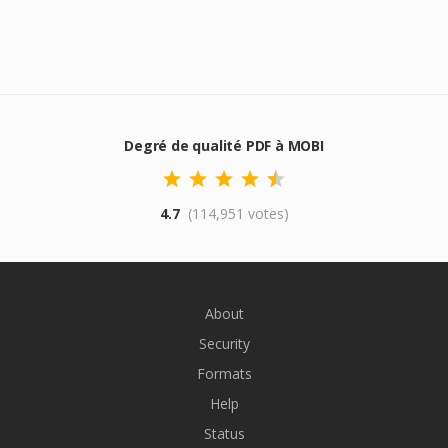
Degré de qualité PDF à MOBI
4.7
(114,951 votes)
About
Security
Formats
Help
Status