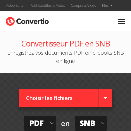
Video Editor
Add Subtitles to Video
Compress Video
Plus
Convertisseur PDF en SNB
Enregistrez vos documents PDF en e-books SNB
en ligne
Choisir les fichiers
PDF
SNB
en