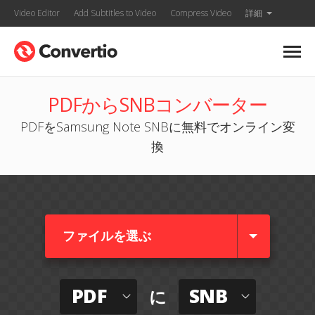
Video Editor
Add Subtitles to Video
Compress Video
詳細
PDFからSNBコンバーター
PDFをSamsung Note SNBに無料でオンライン変
換
ファイルを選ぶ
PDF
SNB
に