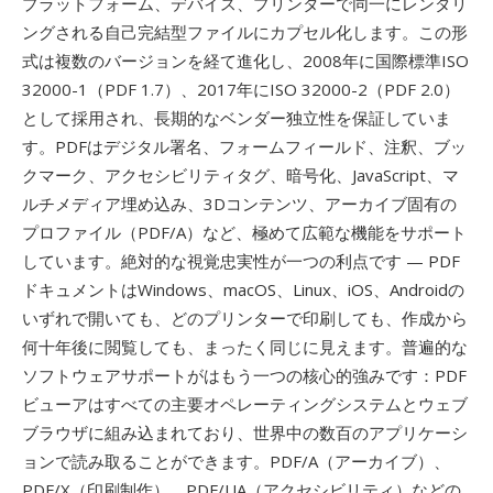
プラットフォーム、デバイス、プリンターで同一にレンダリ
ングされる自己完結型ファイルにカプセル化します。この形
式は複数のバージョンを経て進化し、2008年に国際標準ISO
32000-1（PDF 1.7）、2017年にISO 32000-2（PDF 2.0）
として採用され、長期的なベンダー独立性を保証していま
す。PDFはデジタル署名、フォームフィールド、注釈、ブッ
クマーク、アクセシビリティタグ、暗号化、JavaScript、マ
ルチメディア埋め込み、3Dコンテンツ、アーカイブ固有の
プロファイル（PDF/A）など、極めて広範な機能をサポート
しています。絶対的な視覚忠実性が一つの利点です — PDF
ドキュメントはWindows、macOS、Linux、iOS、Androidの
いずれで開いても、どのプリンターで印刷しても、作成から
何十年後に閲覧しても、まったく同じに見えます。普遍的な
ソフトウェアサポートがはもう一つの核心的強みです：PDF
ビューアはすべての主要オペレーティングシステムとウェブ
ブラウザに組み込まれており、世界中の数百のアプリケーシ
ョンで読み取ることができます。PDF/A（アーカイブ）、
PDF/X（印刷制作）、PDF/UA（アクセシビリティ）などの