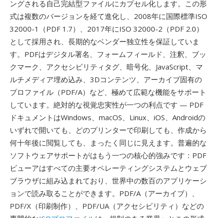
ングされる自己完結型ファイルにカプセル化します。この形
式は複数のバージョンを経て進化し、2008年に国際標準ISO
32000-1（PDF 1.7）、2017年にISO 32000-2（PDF 2.0）
として採用され、長期的なベンダー独立性を保証していま
す。PDFはデジタル署名、フォームフィールド、注釈、ブッ
クマーク、アクセシビリティタグ、暗号化、JavaScript、マ
ルチメディア埋め込み、3Dコンテンツ、アーカイブ固有の
プロファイル（PDF/A）など、極めて広範な機能をサポート
しています。絶対的な視覚忠実性が一つの利点です — PDF
ドキュメントはWindows、macOS、Linux、iOS、Androidの
いずれで開いても、どのプリンターで印刷しても、作成から
何十年後に閲覧しても、まったく同じに見えます。普遍的な
ソフトウェアサポートがはもう一つの核心的強みです：PDF
ビューアはすべての主要オペレーティングシステムとウェブ
ブラウザに組み込まれており、世界中の数百のアプリケーシ
ョンで読み取ることができます。PDF/A（アーカイブ）、
PDF/X（印刷制作）、PDF/UA（アクセシビリティ）などの