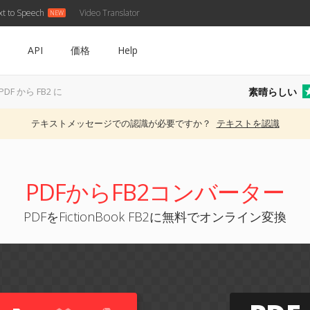
xt to Speech
Video Translator
API
価格
Help
素晴らしい
PDF から FB2 に
テキストメッセージでの認識が必要ですか？
テキストを認識
PDFからFB2コンバーター
PDFをFictionBook FB2に無料でオンライン変換