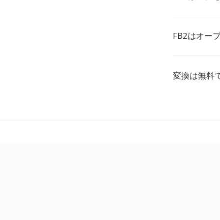
FB2はオー
変換は無料で