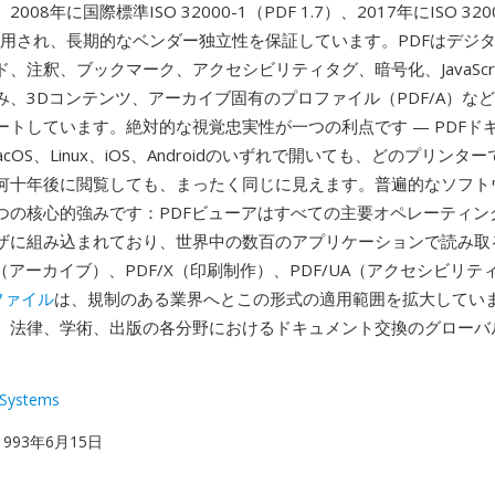
08年に国際標準ISO 32000-1（PDF 1.7）、2017年にISO 320
て採用され、長期的なベンダー独立性を保証しています。PDFはデジ
、注釈、ブックマーク、アクセシビリティタグ、暗号化、JavaScr
み、3Dコンテンツ、アーカイブ固有のプロファイル（PDF/A）な
ートしています。絶対的な視覚忠実性が一つの利点です — PDFド
macOS、Linux、iOS、Androidのいずれで開いても、どのプリンタ
何十年後に閲覧しても、まったく同じに見えます。普遍的なソフト
つの核心的強みです：PDFビューアはすべての主要オペレーティン
ザに組み込まれており、世界中の数百のアプリケーションで読み取
A（アーカイブ）、PDF/X（印刷制作）、PDF/UA（アクセシビリ
ファイル
は、規制のある業界へとこの形式の適用範囲を拡大していま
、法律、学術、出版の各分野におけるドキュメント交換のグローバ
Systems
 1993年6月15日