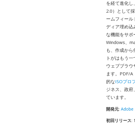
を経て進化し、20
2.0）とし
ームフィールド
ディア埋め込
な機能をサポ
Windows、
も、作成から
トがはもう一
ウェブブラウ
ます。PDF/
的な
ISOプロ
ジネス、政府
ています。
開発元
:
Adobe 
初回リリース
: