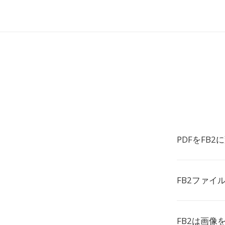
PDFをFB
FB2ファイ
FB2は画像