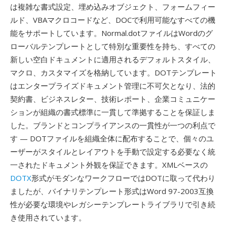
は複雑な書式設定、埋め込みオブジェクト、フォームフィー
ルド、VBAマクロコードなど、DOCで利用可能なすべての機
能をサポートしています。Normal.dotファイルはWordのグ
ローバルテンプレートとして特別な重要性を持ち、すべての
新しい空白ドキュメントに適用されるデフォルトスタイル、
マクロ、カスタマイズを格納しています。DOTテンプレート
はエンタープライズドキュメント管理に不可欠となり、法的
契約書、ビジネスレター、技術レポート、企業コミュニケー
ションが組織の書式標準に一貫して準拠することを保証しま
した。ブランドとコンプライアンスの一貫性が一つの利点で
す — DOTファイルを組織全体に配布することで、個々のユ
ーザーがスタイルとレイアウトを手動で設定する必要なく統
一されたドキュメント外観を保証できます。XMLベースの
DOTX
形式がモダンなワークフローではDOTに取って代わり
ましたが、バイナリテンプレート形式はWord 97-2003互換
性が必要な環境やレガシーテンプレートライブラリで引き続
き使用されています。