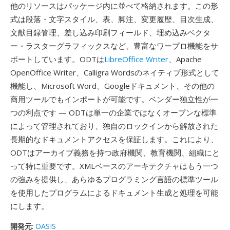
他のリソースはパッケージ内に並べて格納されます。この形
式は段落・文字スタイル、表、脚注、変更履歴、目次生成、
文献目録管理、差し込み印刷フィールド、埋め込みベクタ
ー・ラスターグラフィックスなど、豊富なワープロ機能をサ
ポートしています。ODTは
LibreOffice Writer
、Apache
OpenOffice Writer、Calligra Wordsのネイティブ形式として
機能し、Microsoft Word、Googleドキュメント、その他の
商用ツールでもインポートが可能です。ベンダー独立性が一
つの利点です — ODTは単一の企業ではなくオープンな標準
によって管理されており、独自のロックインから解放された
長期的なドキュメントアクセスを保証します。これにより、
ODTはアーカイブ義務を持つ政府機関、教育機関、組織にと
って特に重要です。XMLベースのアーキテクチャはもう一つ
の強みを提供し、あらゆるプログラミング言語の標準ツール
を使用したプログラムによるドキュメント生成と処理を可能
にします。
開発元
:
OASIS