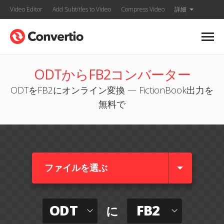
Video Editor
Add Subtitles to Video
Compress Video
詳細
ODTからFB2コンバーター
ODTをFB2にオンライン変換 — FictionBook出力を
無料で
ファイルを選ぶ
ODT
FB2
に