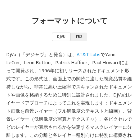
フォーマットについて
DJVU
FB2
DjVu（「デジャヴ」と発音）は、
AT&T Labs
でYann
LeCun、Leon Bottou、Patrick Haffner、Paul Howardによ
って開発され、1996年に初リリースされたドキュメント形
式です。この形式は、画面上での閲読に適した視覚品質を維
持しながら、非常に高い圧縮率でスキャンされたドキュメン
トや画像を格納するために特別に設計されました。DjVuはレ
イヤードアプローチによってこれを実現します：ドキュメン
ト画像を前景レイヤー（フル解像度のテキストと線画）、背
景レイヤー（低解像度の写真とテクスチャ）、各ピクセルで
どのレイヤーが表示されるかを決定するマスクレイヤーに分
離します。この分離と各レイヤー種別向けに特別に構築され