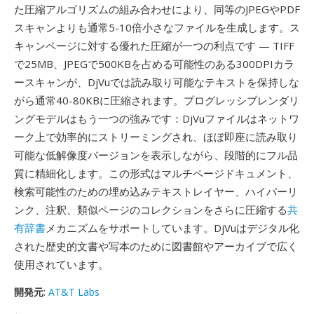
た圧縮アルゴリズムの組み合わせにより、同等のJPEGやPDF
スキャンよりも通常5-10倍小さなファイルを生成します。ス
キャンページに対する優れた圧縮が一つの利点です — TIFF
で25MB、JPEGで500KBを占める可能性のある300DPIカラ
ースキャンが、DjVuでは読み取り可能なテキストを保持しな
がら通常40-80KBに圧縮されます。プログレッシブレンダリ
ングモデルはもう一つの強みです：DjVuファイルはネットワ
ーク上で効率的にストリーミングされ、ほぼ即座に読み取り
可能な低解像度バージョンを表示しながら、段階的にフル品
質に精細化します。この形式はマルチページドキュメント、
検索可能性のための埋め込みテキストレイヤー、ハイパーリ
ンク、注釈、類似ページのコレクションをさらに圧縮する
共
有辞書
メカニズムをサポートしています。DjVuはデジタル化
された歴史的文書や写本のために図書館やアーカイブで広く
使用されています。
開発元
:
AT&T Labs