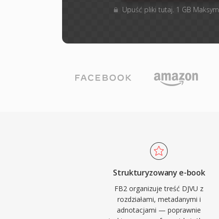
Upuść pliki tutaj. 1 GB Maksym
Strukturyzowany e-book
FB2 organizuje treść DJVU z
rozdziałami, metadanymi i
adnotacjami — poprawnie