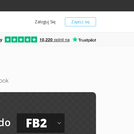
Zaloguj Się
Zapisz się
y
10,220
opinii na
book
FB2
do