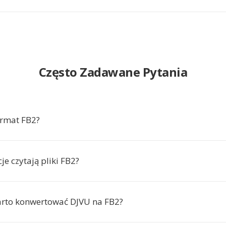
Często Zadawane Pytania
ormat FB2?
cje czytają pliki FB2?
rto konwertować DJVU na FB2?