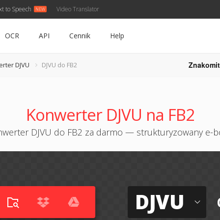
xt to Speech
Video Translator
OCR
API
Cennik
Help
Znakomit
rter DJVU
DJVU do FB2
Konwerter DJVU na FB2
werter DJVU do FB2 za darmo — strukturyzowany e-
DJVU