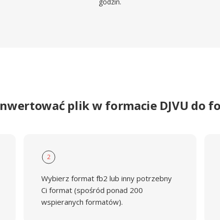
godzin.
onwertować plik w formacie DJVU do f
2
Wybierz format fb2 lub inny potrzebny
Ci format (spośród ponad 200
wspieranych formatów).