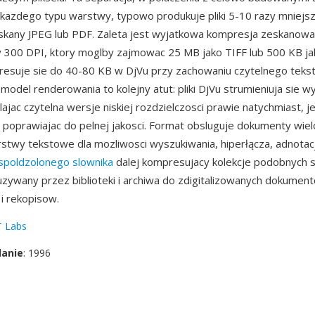
 kazdego typu warstwy, typowo produkuje pliki 5-10 razy mniejsz
kany JPEG lub PDF. Zaleta jest wyjatkowa kompresja zeskanow
 300 DPI, ktory moglby zajmowac 25 MB jako TIFF lub 500 KB ja
esuje sie do 40-80 KB w DjVu przy zachowaniu czytelnego tekst
odel renderowania to kolejny atut: pliki DjVu strumieniuja sie w
lajac czytelna wersje niskiej rozdzielczosci prawie natychmiast, 
poprawiajac do pelnej jakosci. Format obsluguje dokumenty wiel
twy tekstowe dla mozliwosci wyszukiwania, hiperłącza, adnotacj
spoldzolonego slownika
dalej kompresujacy kolekcje podobnych s
uzywany przez biblioteki i archiwa do zdigitalizowanych dokumen
 i rekopisow.
 Labs
danie
: 1996