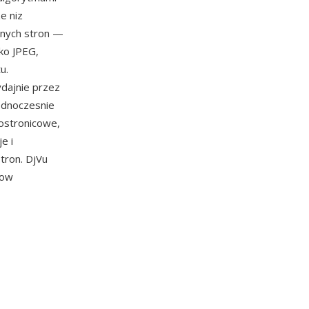
e niz
anych stron —
ko JPEG,
u.
ydajnie przez
jednoczesnie
ostronicowe,
e i
tron. DjVu
tow