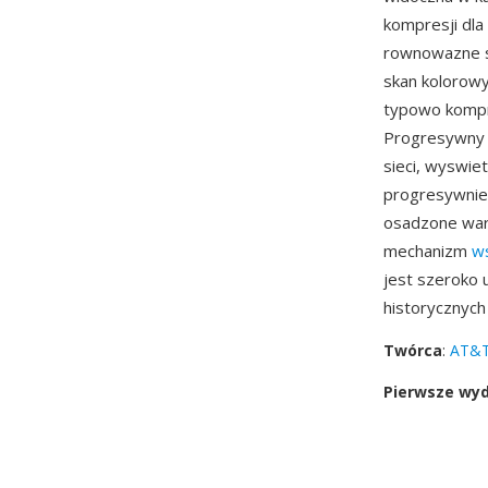
kompresji dla
rownowazne s
skan kolorowy
typowo kompr
Progresywny m
sieci, wyswiet
progresywnie 
osadzone wars
mechanizm
w
jest szeroko 
historycznych
Twórca
:
AT&T
Pierwsze wy