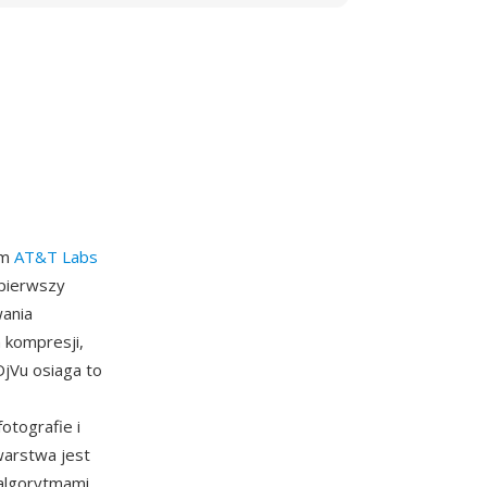
um
AT&T Labs
 pierwszy
wania
 kompresji,
DjVu osiaga to
fotografie i
warstwa jest
 algorytmami