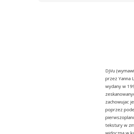
DjVu (wymawi
przez Yanna L
wydany w 199
zeskanowanyc
zachowujac je
poprzez pode
pierwszoplanow
tekstury w zm
widoczna w ka