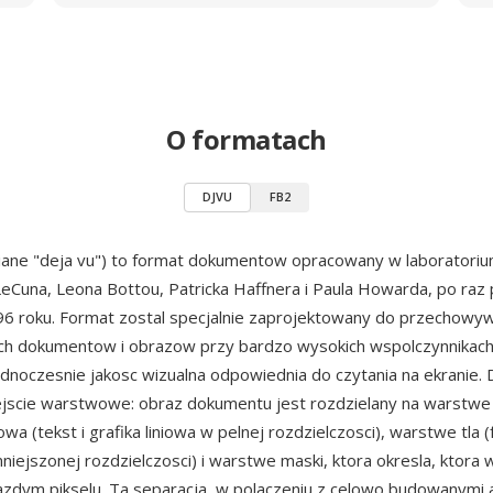
O formatach
DJVU
FB2
ane "deja vu") to format dokumentow opracowany w laboratori
eCuna, Leona Bottou, Patricka Haffnera i Paula Howarda, po raz
6 roku. Format zostal specjalnie zaprojektowany do przechowy
h dokumentow i obrazow przy bardzo wysokich wspolczynnikach
dnoczesnie jakosc wizualna odpowiednia do czytania na ekranie. 
jscie warstwowe: obraz dokumentu jest rozdzielany na warstwe
a (tekst i grafika liniowa w pelnej rozdzielczosci), warstwe tla (
niejszonej rozdzielczosci) i warstwe maski, ktora okresla, ktora 
zdym pikselu. Ta separacja, w polaczeniu z celowo budowanymi