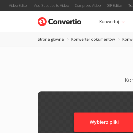
Video Editor
Add Subtitles to Video
Compress Video
GIF Editor
Te
Konwertuj
Strona główna
Konwerter dokumentów
Konwe
Kon
Wybierz pliki