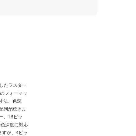
発したラスター
このフォーマッ
寸法、色深
配列が続きま
ー、16ビッ
の色深度に対応
ますが、4ビッ