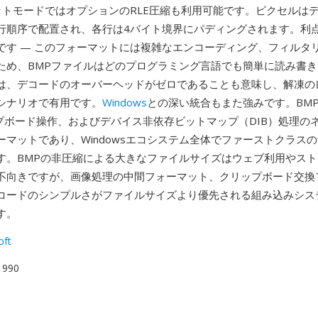
ットモードではオプションのRLE圧縮も利用可能です。ピクセルは
行順序で配置され、各行は4バイト境界にパディングされます。利
です — このフォーマットには複雑なエンコーディング、フィルタ
ため、BMPファイルはどのプログラミング言語でも簡単に読み書
は、デコードのオーバーヘッドがゼロであることも意味し、解凍の
シナリオで有用です。
Windows
との深い統合もまた強みです。BMPは
ップボード操作、およびデバイス非依存ビットマップ（DIB）処理の
ーマットであり、Windowsエコシステム全体でファーストクラス
す。BMPの非圧縮による大きなファイルサイズはウェブ利用やス
不向きですが、画像処理の中間フォーマット、クリップボード交換
コードのシンプルさがファイルサイズより優先される組み込みシス
す。
oft
 1990