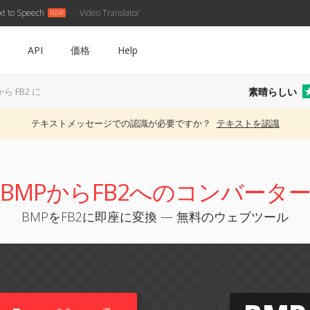
xt to Speech
Video Translator
API
価格
Help
素晴らしい
から FB2 に
テキストメッセージでの認識が必要ですか？
テキストを認識
BMPからFB2へのコンバータ
BMPをFB2に即座に変換 — 無料のウェブツール