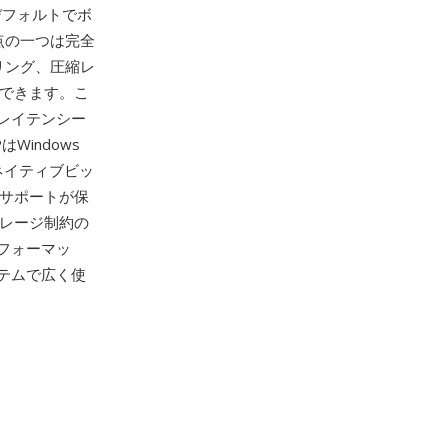
デフォルトでボ
点の一つは完全
リング、圧縮レ
きできます。こ
レイテンシー
Windows
ネイティブビッ
のサポートが保
トレージ制約の
フォーマッ
テムで広く使