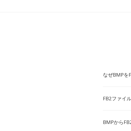
なぜBMPを
FB2ファイ
BMPからF