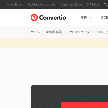
Video Editor
Add Subtitles to Video
Compress Video
GIF Editor
Te
変換
OCR
ホーム
画像変換器
BMPコンバーター
BMP 