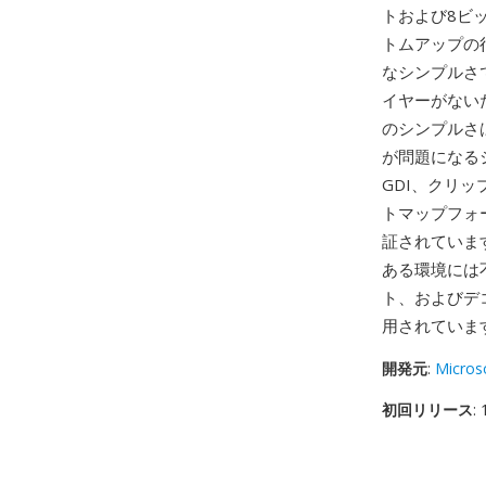
トおよび8ビ
トムアップの
なシンプルさ
イヤーがない
のシンプルさ
が問題になる
GDI、クリ
トマップフォ
証されていま
ある環境には
ト、およびデ
用されていま
開発元
:
Micros
初回リリース
: