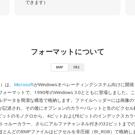
できます）
フォーマットについて
BMP
FB2
ap）は、
Microsoft
がWindowsオペレーティングシステム向けに開
ォーマットで、1990年のWindows 3.0とともに登場しました。
ルデータを簡潔な構造で格納します。ファイルヘッダーには画像の
が記述され、その後にオプションのカラーパレットと生のピクセル
1ビットのモノクロから、4ビットおよび8ビットのインデックスカラ
トトゥルーカラー、さらにアルファチャンネル付きの32ビットまで
ほとんどのBMPファイルはピクセルを非圧縮（BI_RGB）で格納し