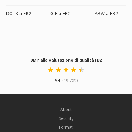
DOTX a FB2
GIF a FB2
ABW a FB2
BMP alla valutazione di qualità FB2
4.4
(10 voti)
About
Security
Formati