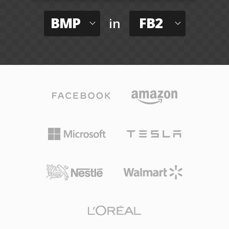
BMP
FB2
in