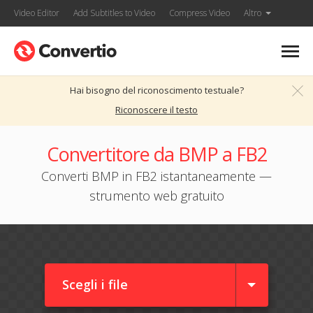
Video Editor
Add Subtitles to Video
Compress Video
Altro
Hai bisogno del riconoscimento testuale?
Riconoscere il testo
Convertitore da BMP a FB2
Converti BMP in FB2 istantaneamente —
strumento web gratuito
Scegli i file