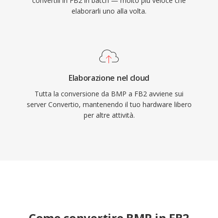
convertili in FB2 in batch — molto più veloce che
elaborarli uno alla volta.
Elaborazione nel cloud
Tutta la conversione da BMP a FB2 avviene sui
server Convertio, mantenendo il tuo hardware libero
per altre attività.
Come convertire BMP in FB2