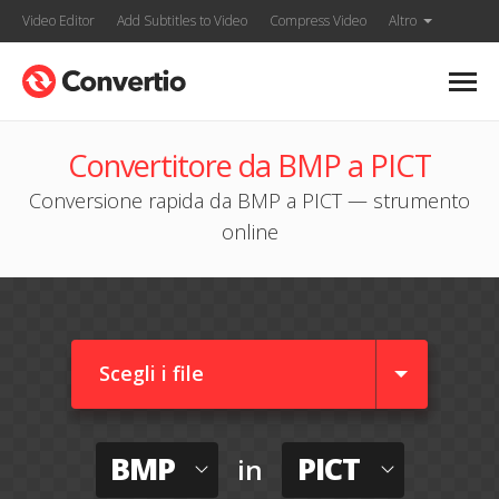
Video Editor
Add Subtitles to Video
Compress Video
Altro
Convertitore da BMP a PICT
Conversione rapida da BMP a PICT — strumento
online
Scegli i file
BMP
PICT
in