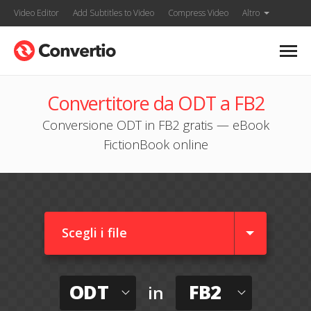
Video Editor
Add Subtitles to Video
Compress Video
Altro
Convertitore da ODT a FB2
Conversione ODT in FB2 gratis — eBook
FictionBook online
Scegli i file
ODT
FB2
in