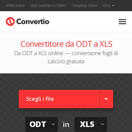
Video Editor
Add Subtitles to Video
Compress Video
Altro
Convertitore da ODT a XLS
Da ODT a XLS online — conversione fogli di
calcolo gratuita
Scegli i file
ODT
XLS
in