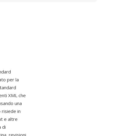
andard
to per la
standard
enti XML che
 usando una
 risiede in
t e altre
 di
ina, revisioni