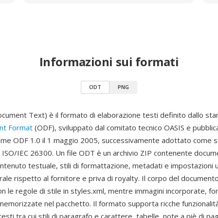
Informazioni sui formati
ODT
PNG
ment Text) è il formato di elaborazione testi definito dallo st
t Format
(ODF), sviluppato dal comitato tecnico OASIS e pubblica
ome ODF 1.0 il 1 maggio 2005, successivamente adottato come 
e ISO/IEC 26300. Un file ODT è un archivio ZIP contenente docum
ntenuto testuale, stili di formattazione, metadati e impostazioni
rale rispetto al fornitore e priva di royalty. Il corpo del documento
n le regole di stile in styles.xml, mentre immagini incorporate, fon
memorizzate nel pacchetto. Il formato supporta ricche funzionalità
sti tra cui stili di paragrafo e carattere, tabelle, note a piè di pag