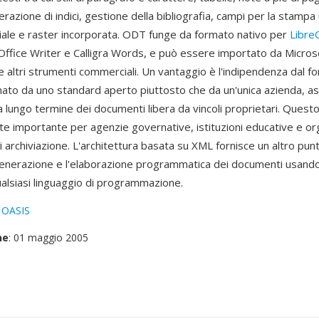
erazione di indici, gestione della bibliografia, campi per la stampa
riale e raster incorporata. ODT funge da formato nativo per
Libre
fice Writer e Calligra Words, e può essere importato da Micros
 altri strumenti commerciali. Un vantaggio è l'indipendenza dal f
to da uno standard aperto piuttosto che da un'unica azienda, a
à a lungo termine dei documenti libera da vincoli proprietari. Que
te importante per agenzie governative, istituzioni educative e or
 archiviazione. L'architettura basata su XML fornisce un altro punt
 generazione e l'elaborazione programmatica dei documenti usand
ualsiasi linguaggio di programmazione.
:
OASIS
ne
: 01 maggio 2005