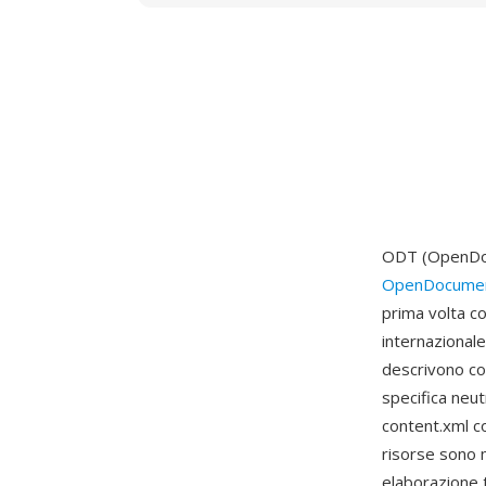
ODT (OpenDocu
OpenDocumen
prima volta c
internazional
descrivono co
specifica neut
content.xml co
risorse sono 
elaborazione te