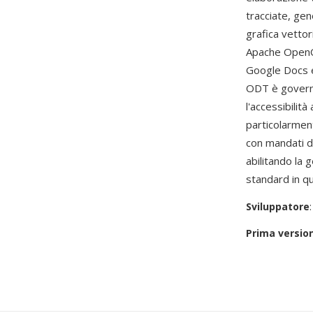
tracciate, gen
grafica vetto
Apache OpenOf
Google Docs e
ODT è governa
l'accessibilit
particolarmen
con mandati di
abilitando la
standard in q
Sviluppatore
Prima versio