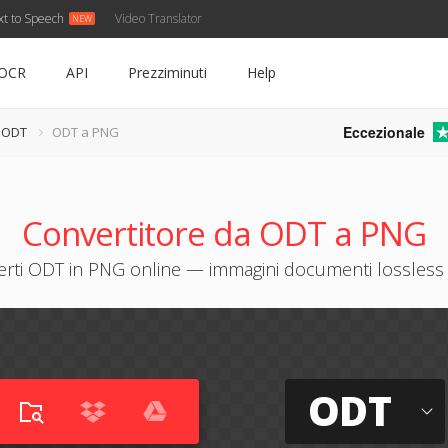
xt to Speech
Video Translator
OCR
API
Prezziminuti
Help
Eccezionale
e ODT
ODT a PNG
Convertitore da ODT a PNG
rti ODT in PNG online — immagini documenti lossless 
ODT