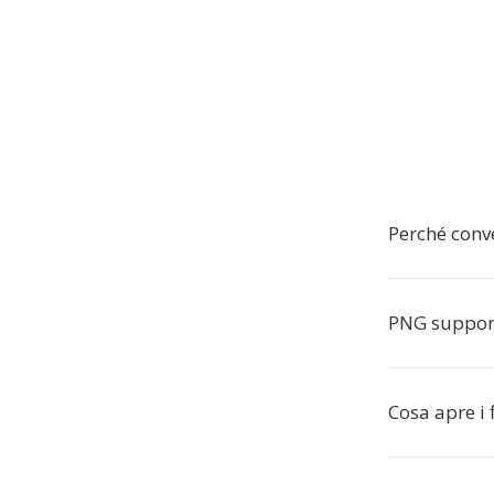
Perché conv
PNG support
Cosa apre i 