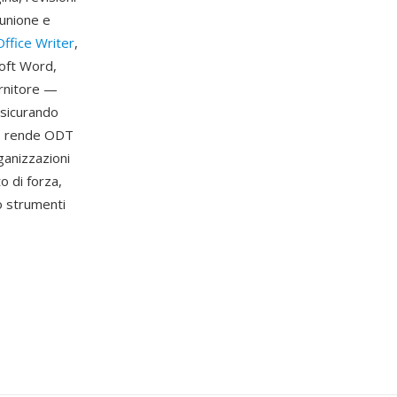
 unione e
Office Writer
,
oft Word,
ornitore —
ssicurando
sto rende ODT
ganizzazioni
o di forza,
o strumenti