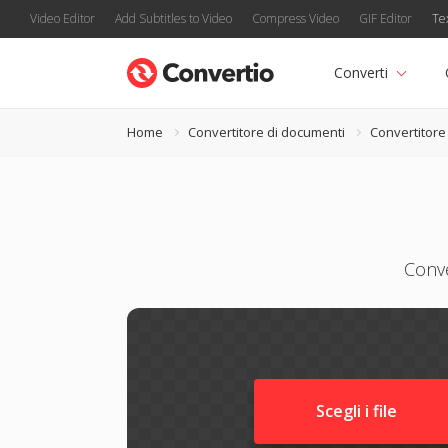
Video Editor
Add Subtitles to Video
Compress Video
GIF Editor
Te
Converti
Home
Convertitore di documenti
Convertitor
Conve
Scegli i file