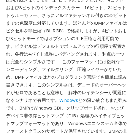
および8ビットのインデックスカラー、16ビット、24ビット
トゥルーカラー、さらにアルファチャンネル付きの32ビット
までの色深度に対応しています。ほとんどのBMPファイルは
ピクセルを非圧縮（BI_RGB）で格納しますが、4ビットおよ
び8ビットモードではオプションのRLE圧縮も利用可能で
す。ピクセルはデフォルトでボトムアップの行順序で配置さ
れ、各行は4バイト境界にパディングされます。利点の一つ
は完全なシンプルさです — このフォーマットには複雑なエ
ンコーディング、フィルタリング、圧縮レイヤーがないた
め、BMPファイルはどのプログラミング言語でも簡単に読み
書きできます。このシンプルさは、デコードのオーバーヘッ
ドがゼロであることも意味し、解凍のレイテンシーが問題に
なるシナリオで有用です。
Windows
との深い統合もまた強み
です。BMPはWindows GDI、クリップボード操作、および
デバイス非依存ビットマップ（DIB）処理のネイティブビッ
トマップフォーマットであり、Windowsエコシステム全体で
ファーストクラスのサポートが保証されています。BMPの非