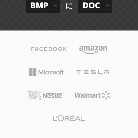
BMP
DOC
に