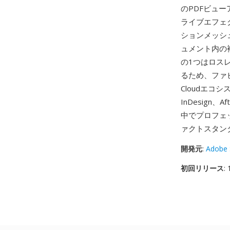
のPDFビュー
ライブエフェ
ションメッシ
ュメント内の
の1つはロス
るため、ファビ
Cloudエコシ
InDesign
中でプロフェ
ァクトスタン
開発元
:
Adobe 
初回リリース
: