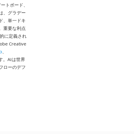
、アートボード、
は、グラデー
ド、単一ドキ
。重要な利点
学的に定義され
reative
p
、
です。AIは世界
フローのデフ