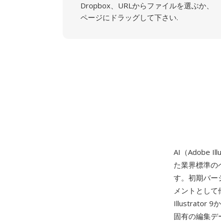
Dropbox、URLからファイルを選ぶか、
ページにドラッグして下さい.
AI（Adobe I
た業界標準の
す。初期バージ
メントとして他
Illustrat
固有の編集デ