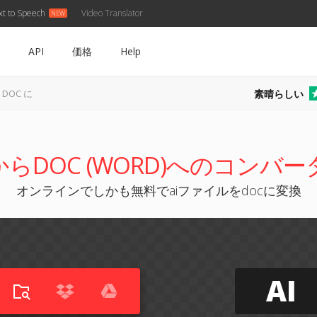
xt to Speech
Video Translator
API
価格
Help
素晴らしい
 DOC に
IからDOC (WORD)へのコンバー
オンラインでしかも無料でaiファイルをdocに変換
AI