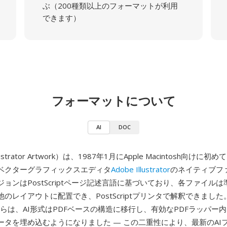
ぶ（200種類以上のフォーマットが利用
できます）
フォーマットについて
AI
DOC
llustrator Artwork）は、1987年1月にApple Macintosh向け
ベクターグラフィックスエディタ
Adobe Illustrator
のネイティブフ
ョンはPostScriptページ記述言語に基づいており、各ファイルは
のレイアウトに配置でき、PostScriptプリンタで解釈できました。
or 9からは、AI形式はPDFベースの構造に移行し、有効なPDFラッパー内にIll
ータを埋め込むようになりました — この二重性により、最新のAI