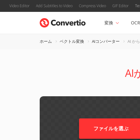
Video Editor
Add Subtitles to Video
Compress Video
GIF Editor
Te
変換
OCR
ホーム
ベクトル変換
AIコンバーター
AI から
A
ファイルを選ぶ