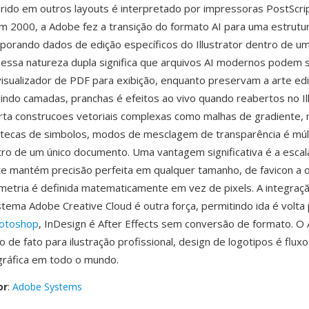
erido em outros layouts é interpretado por impressoras PostScript
 em 2000, a Adobe fez a transição do formato AI para uma estrut
porando dados de edição específicos do Illustrator dentro de u
essa natureza dupla significa que arquivos AI modernos podem 
isualizador de PDF para exibição, enquanto preservam a arte edi
uindo camadas, pranchas é efeitos ao vivo quando reabertos no Il
rta construcoes vetoriais complexas como malhas de gradiente,
iotecas de simbolos, modos de mesclagem de transparência é múl
ro de um único documento. Uma vantagem significativa é a escal
e mantém precisão perfeita em qualquer tamanho, de favicon a 
etria é definida matematicamente em vez de pixels. A integraç
tema Adobe Creative Cloud é outra força, permitindo ida é volta 
otoshop
, InDesign é After Effects sem conversão de formato. O
 de fato para ilustração profissional, design de logotipos é flux
gráfica em todo o mundo.
or
:
Adobe Systems