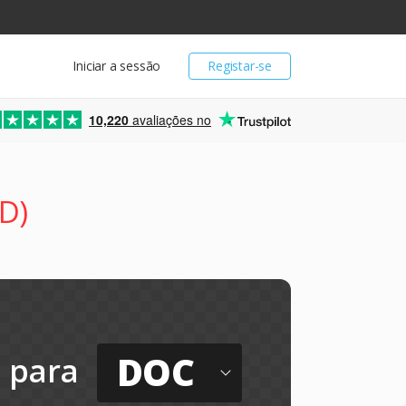
Iniciar a sessão
Registar-se
10,220
avaliações no
D)
DOC
para