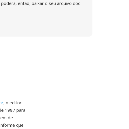
poderá, então, baixar o seu arquivo doc
or
, o editor
 de 1987 para
agem de
conforme que