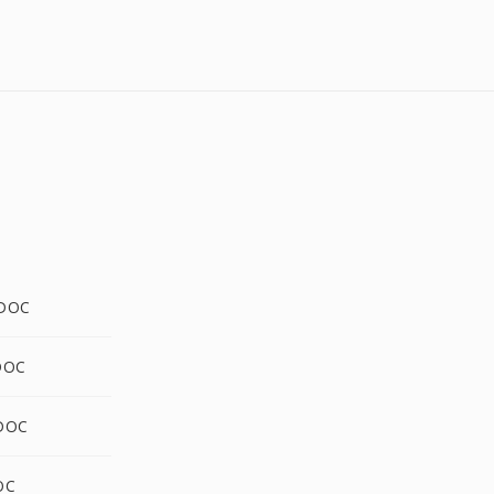
 DOC
DOC
 DOC
OC