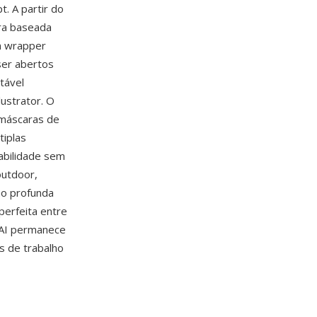
. A partir do
ura baseada
m wrapper
ser abertos
tável
lustrator. O
 máscaras de
tiplas
abilidade sem
outdoor,
ão profunda
perfeita entre
 AI permanece
os de trabalho