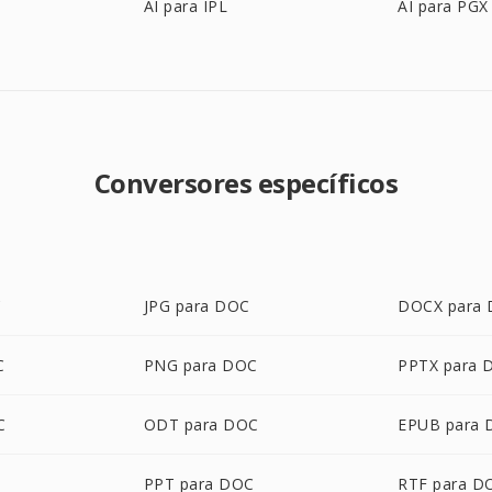
AI para IPL
AI para PGX
Conversores específicos
C
JPG para DOC
DOCX para
C
PNG para DOC
PPTX para 
C
ODT para DOC
EPUB para
PPT para DOC
RTF para D