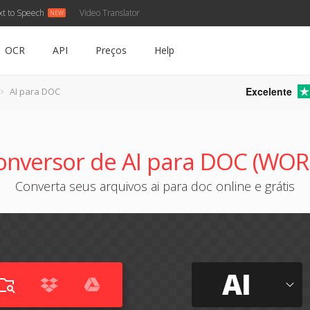
xt to Speech
Video Translator
OCR
API
Preços
Help
Excelente
AI para DOC
onversor de AI para DOC (WOR
Converta seus arquivos ai para doc online e grátis
AI