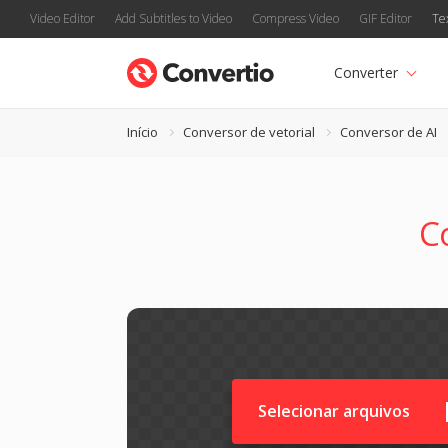
Video Editor
Add Subtitles to Video
Compress Video
GIF Editor
Te
Converter
Início
Conversor de vetorial
Conversor de AI
C
Selecionar arquivos