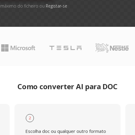
 máximo do ficheiro ou
Registar-se
Como converter AI para DOC
2
Escolha doc ou qualquer outro formato