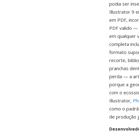
podia ser ins
Illustrator 9
em PDF, incor
PDF valido — 
em qualquer v
completa incl
formato supo
recorte, bibl
pranchas dent
perda — a art
porque a geom
com o ecossis
Illustrator,
Ph
como o padrão
de produção 
Desenvolved