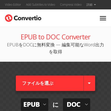
Video Editor
Add Subtitles to Video
Compress Video
詳細
EPUB to DOC Converter
EPUBをDOCに無料変換 — 編集可能なWord出力
を取得
ファイルを選ぶ
EPUB
DOC
に