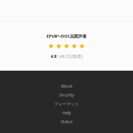
EPUB〜DOC品質評価
4.8
(46,552投票)
About
Security
フォーマット
Help
Status