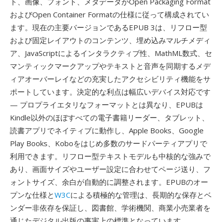
ト、画像、フォント、メタデータがOpen Packaging Format
およびOpen Container Formatの仕様に従って構成されてい
ます。現在の主要バージョンであるEPUB 3は、リフロー型
および固定レイアウトのコンテンツ、埋め込みマルチメディ
ア、JavaScriptによるインタラクティブ性、MathML数式、セ
マンティックマークアップやテキストと音声を同期するメデ
ィアオーバーレイなどの充実したアクセシビリティ機能をサ
ポートしています。決定的な利点は幅広いデバイス対応です
— プロプライエタリなフォーマットとは異なり、EPUBは
Kindle以外のほぼすべての電子書籍リーダー、タブレット、
読書アプリでネイティブに動作し、Apple Books、Google
Play Books、Koboをはじめ多数のサードパーティアプリで
利用できます。リフロー型テキストモデルも中核的な強みで
あり、画面サイズやユーザー設定に合わせてページ送り、フ
ォントサイズ、余白が自動的に調整されます。EPUBのオー
プンな仕様と
W3C
による積極的な管理は、長期的な保存とベ
ンダー非依存を保証し、図書館、学術機関、商業小売業者を
通じたデジタル出版の事実上の標準となっています。