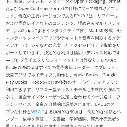
ト、画像、フォント、メタデータがOpen Packaging Format
およびOpen Container Formatの仕様に従って構成されてい
ます。現在の主要バージョンであるEPUB 3は、リフロー型
および固定レイアウトのコンテンツ、埋め込みマルチメディ
ア、JavaScriptによるインタラクティブ性、MathML数式、セ
マンティックマークアップやテキストと音声を同期するメデ
ィアオーバーレイなどの充実したアクセシビリティ機能をサ
ポートしています。決定的な利点は幅広いデバイス対応です
— プロプライエタリなフォーマットとは異なり、EPUBは
Kindle以外のほぼすべての電子書籍リーダー、タブレット、
読書アプリでネイティブに動作し、Apple Books、Google
Play Books、Koboをはじめ多数のサードパーティアプリで
利用できます。リフロー型テキストモデルも中核的な強みで
あり、画面サイズやユーザー設定に合わせてページ送り、フ
ォントサイズ、余白が自動的に調整されます。EPUBのオー
プンな仕様と
W3C
による積極的な管理は、長期的な保存とベ
ンダー非依存を保証し、図書館、学術機関、商業小売業者を
通じたデジタル出版の事実上の標準となっています。