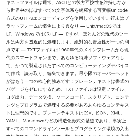
キストファイルは通常、ASCIIとの後方互換性を維持しなが
ら世界中のほぼすべての文字体系を網羅する可変幅Unicode
方式のUTF-8エンコーディングを使用しています。行末はプ
ラットフォームの慣例により異なり — Unix/macOSでは
LF、WindowsではCR+LF — ですが、ほとんどの現代のツー
ルは両方を透過的に処理します。絶対的な普遍性が一つの利
点です — TXTファイルは1960年代のメインフレームから現
代のスマートフォンまで、あらゆる特殊ソフトウェアなし
で、かつて製造されたすべてのコンピューティングデバイス
で作成、読み取り、編集できます。最小限のオーバーヘッド
がはもう一つの核心的強みです：プレーンテキストは書式の
バゲージをゼロにするため、TXTファイルは設定ファイル、
ログ出力、データ交換、ソースコード、スクリプト、コンテ
ンツをプログラムで処理する必要があるあらゆるコンテキス
トに理想的です。プレーンテキストはCSV、JSON、XML、
YAML、Markdownなどの構造化形式の基盤であり、事実上
すべてのコマンドラインツールとプログラミング環境の入出