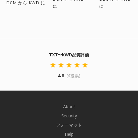
DCM から KWD に
に
に
TXT〜KWD品質評価
4.8
(4投票)
About
Security
フォーマット
Help