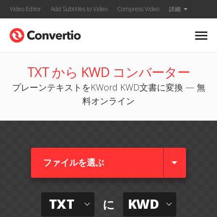
Video Editor
Add Subtitles to Video
Compress Video
詳細
TXT から KWD コンバーター
プレーンテキストをKWord KWD文書に変換 — 無
料オンライン
ファイルを選ぶ
TXT
KWD
に