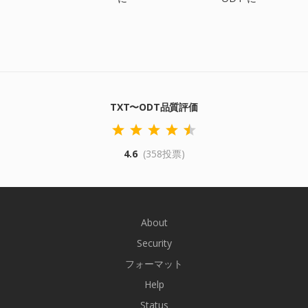
TXT〜ODT品質評価
4.6
(358投票)
About
Security
フォーマット
Help
Status