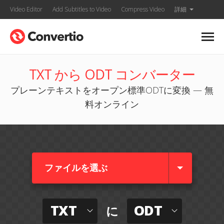
Video Editor
Add Subtitles to Video
Compress Video
詳細
TXT から ODT コンバーター
プレーンテキストをオープン標準ODTに変換 — 無
料オンライン
ファイルを選ぶ
TXT
ODT
に