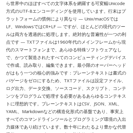
ら世界中のほぼすべての文字体系を網羅する可変幅Unicode
方式のUTF-8エンコーディングを使用しています。行末はプ
ラットフォームの慣例により異なり — Unix/macOSでは
LF、WindowsではCR+LF — ですが、ほとんどの現代のツー
ルは両方を透過的に処理します。絶対的な普遍性が一つの利
点です — TXTファイルは1960年代のメインフレームから現
代のスマートフォンまで、あらゆる特殊ソフトウェアなし
で、かつて製造されたすべてのコンピューティングデバイス
で作成、読み取り、編集できます。最小限のオーバーヘッド
がはもう一つの核心的強みです：プレーンテキストは書式の
バゲージをゼロにするため、TXTファイルは設定ファイル、
ログ出力、データ交換、ソースコード、スクリプト、コンテ
ンツをプログラムで処理する必要があるあらゆるコンテキス
トに理想的です。プレーンテキストはCSV、JSON、XML、
YAML、Markdownなどの構造化形式の基盤であり、事実上
すべてのコマンドラインツールとプログラミング環境の入出
力媒体であり続けています。数十年にわたるより豊かな代替