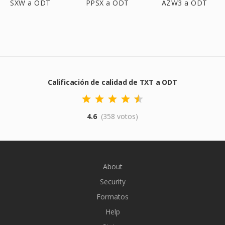
SXW a ODT
PPSX a ODT
AZW3 a ODT
Calificación de calidad de TXT a ODT
4.6
(358 votos)
About
Security
Formatos
Help