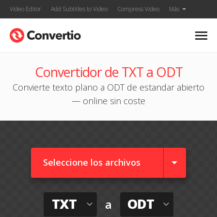
Video Editor
Add Subtitles to Video
Compress Video
Más
Convertidor de TXT a ODT
Convierte texto plano a ODT de estandar abierto
— online sin coste
Seleccione los archivos
TXT
ODT
a