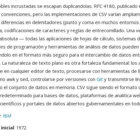
dobles incrustadas se escapan duplicandolas. RFC 4180, publicado
s convenciones, pero las implementaciones de CSV varían amplia
 diferencias en delimitadores (punto y coma en muchos entornos
ea, codificaciones de caracteres y reglas de entrecomillado. Una v
 absoluta — todas las aplicaciones de hojas de cálculo, sistemas
jes de programación y herramientas de análisis de datos pueden l
éndolo en el formato más seguro para el intercambio de datos en
. La naturaleza de texto plano es otra fortaleza fundamental: los 
e en cualquier editor de texto, procesarse con herramientas de l
o awk y sed, controlarse por versiones con
Git
y transmitirse lín
do el conjunto de datos en memoria. CSV sigue siendo el formato 
redeterminado para bases de datos, plataformas de analitica we
científicos y portales de datos abiertos gubernamentales en tod
r
:
IBM
inicial
: 1972