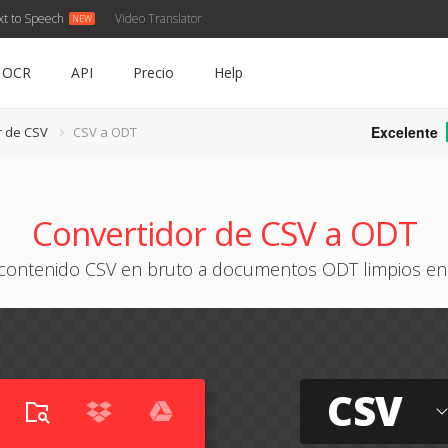
xt to Speech
Video Translator
OCR
API
Precio
Help
Excelente
r de CSV
CSV a ODT
Convertidor de CSV a ODT
 contenido CSV en bruto a documentos ODT limpios e
CSV