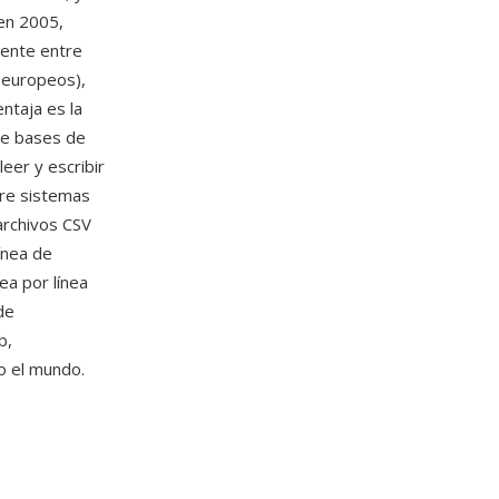
 en 2005,
mente entre
 europeos),
entaja es la
 de bases de
eer y escribir
tre sistemas
archivos CSV
ínea de
ea por línea
de
b,
o el mundo.