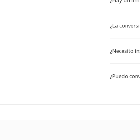
¿Hay un lím
¿La convers
¿Necesito in
¿Puedo conv