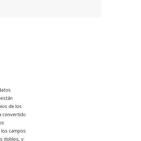
datos
 están
pios de los
a convertido
os
: los campos
s dobles, y