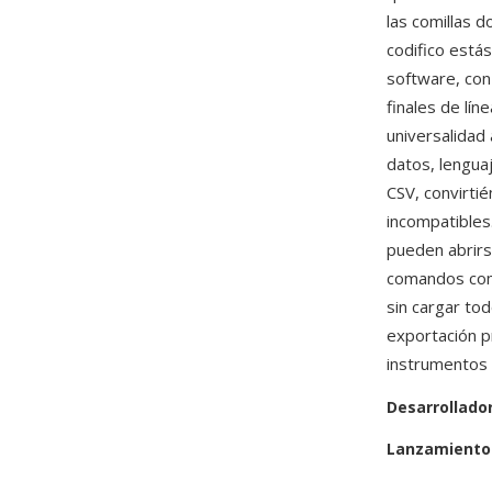
las comillas 
codifico está
software, con
finales de lín
universalidad
datos, lengua
CSV, convirti
incompatibles
pueden abrirs
comandos com
sin cargar to
exportación p
instrumentos 
Desarrollado
Lanzamiento 