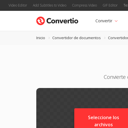
Video Editor
Add Subtitles to Video
Compress Video
GIF Editor
Te
Convertir
Inicio
Convertidor de documentos
Convertido
Convierte
Seleccione los
archivos