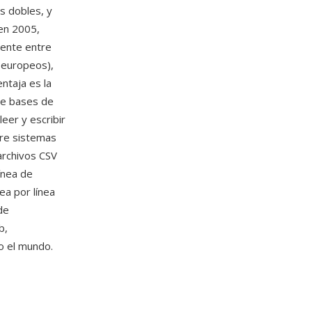
s dobles, y
 en 2005,
mente entre
 europeos),
entaja es la
 de bases de
eer y escribir
tre sistemas
archivos CSV
ínea de
ea por línea
de
b,
o el mundo.