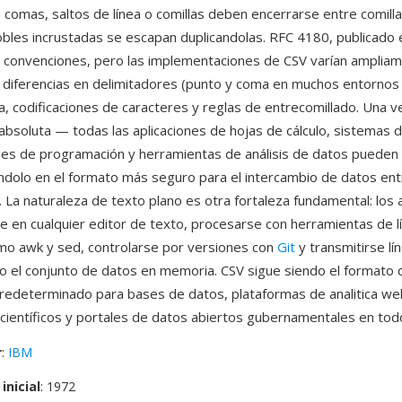
 comas, saltos de línea o comillas deben encerrarse entre comilla
dobles incrustadas se escapan duplicandolas. RFC 4180, publicado
s convenciones, pero las implementaciones de CSV varían amplia
 diferencias en delimitadores (punto y coma en muchos entornos
ea, codificaciones de caracteres y reglas de entrecomillado. Una v
 absoluta — todas las aplicaciones de hojas de cálculo, sistemas
jes de programación y herramientas de análisis de datos pueden l
éndolo en el formato más seguro para el intercambio de datos en
. La naturaleza de texto plano es otra fortaleza fundamental: los 
e en cualquier editor de texto, procesarse con herramientas de l
o awk y sed, controlarse por versiones con
Git
y transmitirse lín
do el conjunto de datos en memoria. CSV sigue siendo el formato 
redeterminado para bases de datos, plataformas de analitica we
científicos y portales de datos abiertos gubernamentales en tod
r
:
IBM
inicial
: 1972