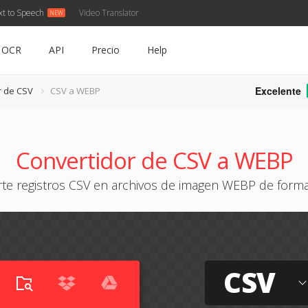
xt to Speech
Video Translator
OCR
API
Precio
Help
Excelente
r de CSV
CSV a WEBP
Convertidor de CSV a WEBP
rte registros CSV en archivos de imagen WEBP de forma
CSV