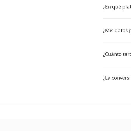
¿En qué pla
¿Mis datos 
¿Cuánto tar
¿La convers