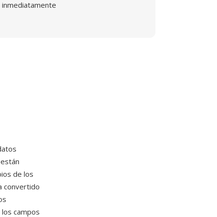
inmediatamente
datos
 están
pios de los
a convertido
os
: los campos