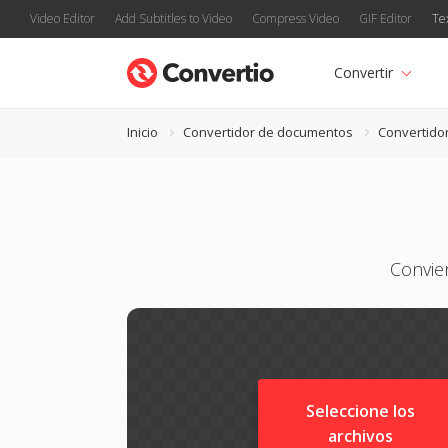
Video Editor
Add Subtitles to Video
Compress Video
GIF Editor
Te
Convertir
Inicio
Convertidor de documentos
Convertido
Convie
Seleccione los
archivos