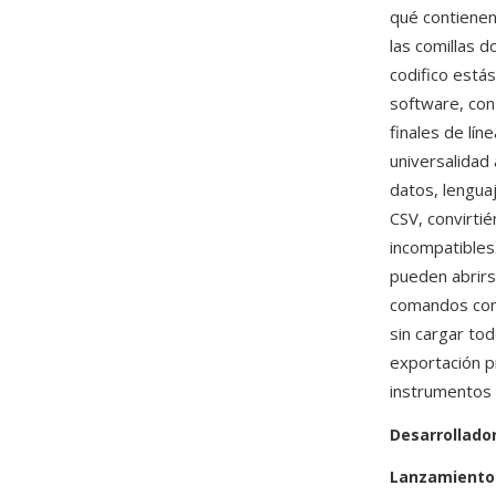
qué contienen
las comillas 
codifico está
software, con
finales de lín
universalidad
datos, lengua
CSV, convirti
incompatibles
pueden abrirs
comandos com
sin cargar to
exportación p
instrumentos 
Desarrollado
Lanzamiento 