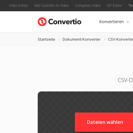
Video Editor
Add Subtitles to Video
Compress Video
GIF Editor
Te
Konvertieren
Startseite
Dokument-Konverter
CSV-Konverte
CSV-D
Dateien wählen