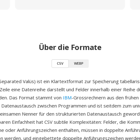
Über die Formate
CSV
WEBP
parated Valüs) ist ein Klartextformat zur Speicherung tabellari
Zeile eine Datenreihe darstellt und Felder innerhalb einer Reih
den. Das Format stammt von
IBM
-Grossrechnern aus den frühen
n Datenaustausch zwischen Programmen und ist seitdem zum uni
meinsamen Nenner für den strukturierten Datenaustausch geword
baren Einfachheit hat CSV subtile Komplexitäten: Felder, die Kom
e oder Anführungszeichen enthalten, müssen in doppelte Anfüh
en werden, und eingebettete doppelte Anführungszeichen werde