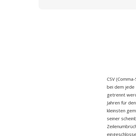
CSV (Comma-Se
bei dem jede 
getrennt wer
Jahren für de
kleinsten ge
seiner schein
Zeilenumbrüch
eingeschloss