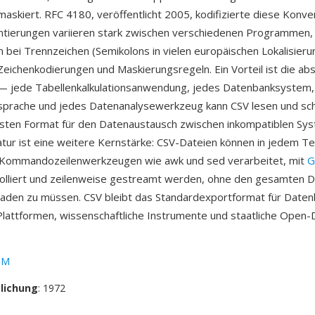
askiert. RFC 4180, veröffentlicht 2005, kodifizierte diese Konve
tierungen variieren stark zwischen verschiedenen Programmen,
 bei Trennzeichen (Semikolons in vielen europäischen Lokalisieru
Zeichenkodierungen und Maskierungsregeln. Ein Vorteil ist die ab
 — jede Tabellenkalkulationsanwendung, jedes Datenbanksystem,
prache und jedes Datenanalysewerkzeug kann CSV lesen und sch
rsten Format für den Datenaustausch zwischen inkompatiblen Sy
atur ist eine weitere Kernstärke: CSV-Dateien können in jedem Te
t Kommandozeilenwerkzeugen wie awk und sed verarbeitet, mit
G
olliert und zeilenweise gestreamt werden, ohne den gesamten D
laden zu müssen. CSV bleibt das Standardexportformat für Date
attformen, wissenschaftliche Instrumente und staatliche Open-
BM
tlichung
: 1972