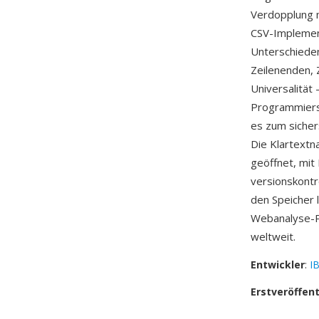
Verdopplung m
CSV-Implemen
Unterschieden
Zeilenenden, 
Universalität
Programmiers
es zum siche
Die Klartextn
geöffnet, mi
versionskontr
den Speicher 
Webanalyse-Pl
weltweit.
Entwickler
:
I
Erstveröffen