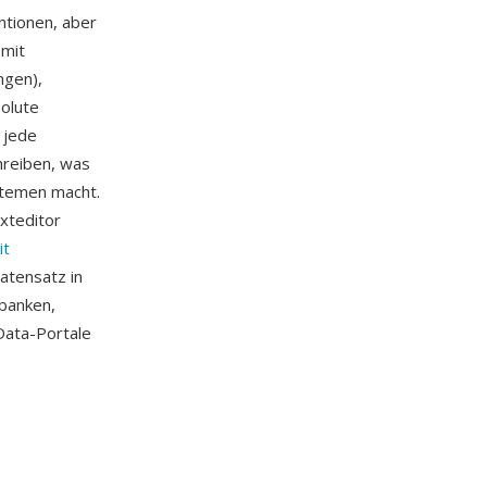
ntionen, aber
 mit
ngen),
solute
 jede
reiben, was
stemen macht.
xteditor
it
atensatz in
nbanken,
Data-Portale