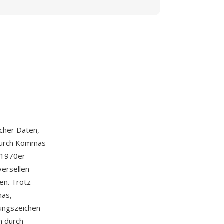
scher Daten,
e durch Kommas
 1970er
versellen
en. Trotz
mas,
rungszeichen
n durch