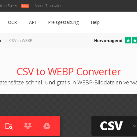
xt to Speech
Video Translator
OCR
API
Preisgestaltung
Help
Hervorragend
r
CSV in WEBP
CSV to WEBP Converter
atensätze schnell und gratis in WEBP-Bilddateien verw
CSV