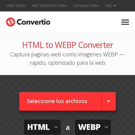
Video Editor
Add Subtitles to Video
Compress Video
Más
HTML to WEBP Converter
Captura paginas web como imagenes WEBP —
rapido, optimizado para la web
Seleccione los archivos
HTML
WEBP
a