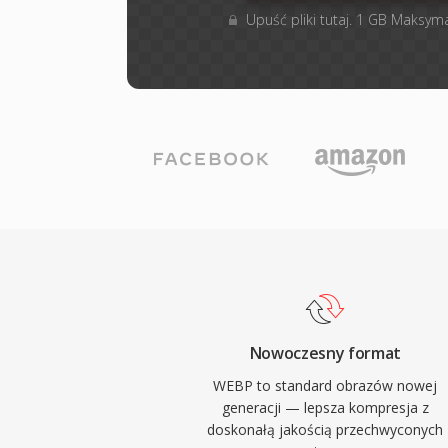
Upuść pliki tutaj. 1 GB Maksyma
Nowoczesny format
WEBP to standard obrazów nowej
generacji — lepsza kompresja z
doskonałą jakością przechwyconych