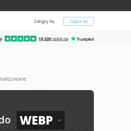
Zaloguj Się
Zapisz się
y
10,220
opinii na
ymalizowane
WEBP
do