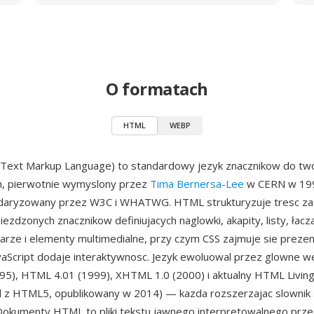
O formatach
HTML
WEBP
ext Markup Language) to standardowy jezyk znacznikow do two
h, pierwotnie wymyslony przez
Tima Bernersa-Lee
w CERN w 199
ndaryzowany przez W3C i WHATWG. HTML strukturyzuje tresc z
ezdzonych znacznikow definiujacych naglowki, akapity, listy, łacz
larze i elementy multimedialne, przy czym CSS zajmuje sie prezen
avaScript dodaje interaktywnosc. Jezyk ewoluowal przez glowne 
5), HTML 4.01 (1999), XHTML 1.0 (2000) i aktualny HTML Livin
 z HTML5, opublikowany w 2014) — kazda rozszerzajac slownik
 Dokumenty HTML to pliki tekstu jawnego interpretowalnego prz