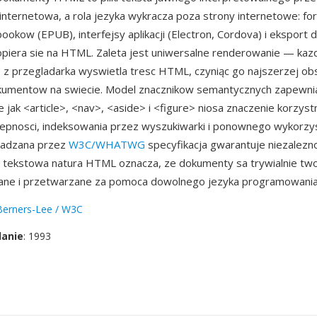
internetowa, a rola jezyka wykracza poza strony internetowe: f
-bookow (EPUB), interfejsy aplikacji (Electron, Cordova) i ekspor
piera sie na HTML. Zaleta jest uniwersalne renderowanie — kaz
z przegladarka wyswietla tresc HTML, czyniąc go najszerzej o
umentow na swiecie. Model znacznikow semantycznych zapewnia 
 jak <article>, <nav>, <aside> i <figure> niosa znaczenie korzyst
epnosci, indeksowania przez wyszukiwarki i ponownego wykorzyst
zadzana przez
W3C/WHATWG
specyfikacja gwarantuje niezalezn
 tekstowa natura HTML oznacza, ze dokumenty sa trywialnie tw
ane i przetwarzane za pomoca dowolnego jezyka programowania
Berners-Lee / W3C
danie
: 1993