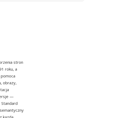
rzenia stron
1 roku, a
a pomoca
a, obrazy,
tacja
wersje —
g Standard
 semantyczny
ez kazda