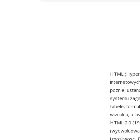
HTML (HyperT
internetowyc
pozniej usta
systemu zagni
tabele, formu
wizualna, a J
HTML 2.0 (199
(wyewoluowal
i mozliwosci.