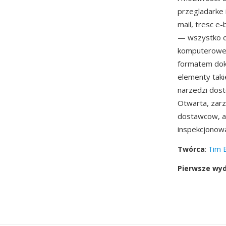
przegladarke 
mail, tresc e
— wszystko o
komputerowe 
formatem dok
elementy takie
narzedzi dost
Otwarta, zar
dostawcow, a
inspekcjonow
Twórca
:
Tim 
Pierwsze wy