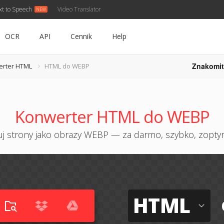
xt to Speech
Video Translator
OCR
API
Cennik
Help
Znakomit
rter HTML
HTML do WEBP
Konwerter HTML do WEBP
j strony jako obrazy WEBP — za darmo, szybko, zopt
HTML