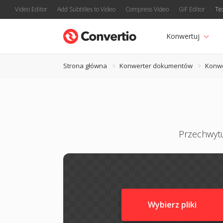
Video Editor
Add Subtitles to Video
Compress Video
GIF Editor
Te
Konwertuj
Strona główna
Konwerter dokumentów
Konwe
Przechwytu
Wybierz pliki