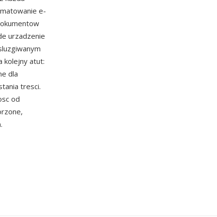
ormatowanie e-
t dokumentow
de urzadzenie
bsluzgiwanym
kolejny atut:
ne dla
ania tresci.
osc od
orzone,
.