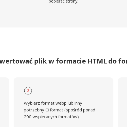
pobierać strony.
nwertować plik w formacie HTML do f
2
Wybierz format webp lub inny
potrzebny Ci format (spośród ponad
200 wspieranych formatów).