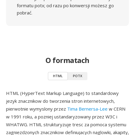
formatu potx; od razu po konwersji możesz go
pobrać.
O formatach
HTML
POTX
HTML (HyperText Markup Language) to standardowy
jezyk znacznikow do tworzenia stron internetowych,
pierwotnie wymyslony przez
Tima Bernersa-Lee
w CERN
w 1991 roku, a pozniej ustandaryzowany przez W3C i
WHATWG. HTML strukturyzuje tresc za pomoca systemu
zagniezdzonych znacznikow definiujacych naglowki, akapity,