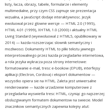
listy, łacza, obrazy, tabele, formularze i elementy
multimedialne, przy czym CSS zajmuje sie prezentacja
wizualna, a JavaScript dodaje interaktywnosc. Jezyk
ewoluowal przez glowne wersje — HTML 2.0 (1995),
HTML 4.01 (1999), XHTML 1.0 (2000) i aktualny HTML
Living Standard (wyewoluowal z HTML5, opublikowany w
2014) — kazda rozszerzajac slownik semantyczny i
mozliwosci. Dokumenty HTML to pliki tekstu jawnego
interpretowalnego przez kazda przegladarke internetowa,
a rola jezyka wykracza poza strony internetowe:
formatowanie e-mail, tresc e-bookow (EPUB), interfejsy
aplikacji (Electron, Cordova) i eksport dokumentow —
wszystko opiera sie na HTML. Zaleta jest uniwersalne
renderowanie — kazde urzadzenie komputerowe z
przegladarka wyswietla tresc HTML, czyniąc go najszerzej
obsluzgiwanym formatem dokumentow na swiecie. Model
znacznikow semantycznych zapewnia kolejny atut: