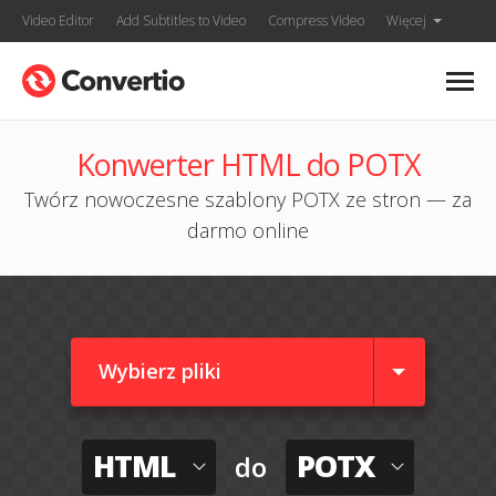
Video Editor
Add Subtitles to Video
Compress Video
Więcej
Konwerter HTML do POTX
Twórz nowoczesne szablony POTX ze stron — za
darmo online
Wybierz pliki
HTML
POTX
do