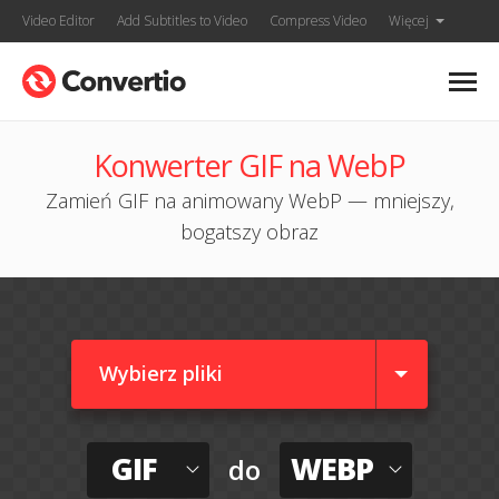
Video Editor
Add Subtitles to Video
Compress Video
Więcej
Konwerter GIF na WebP
Zamień GIF na animowany WebP — mniejszy,
bogatszy obraz
Wybierz pliki
GIF
WEBP
do