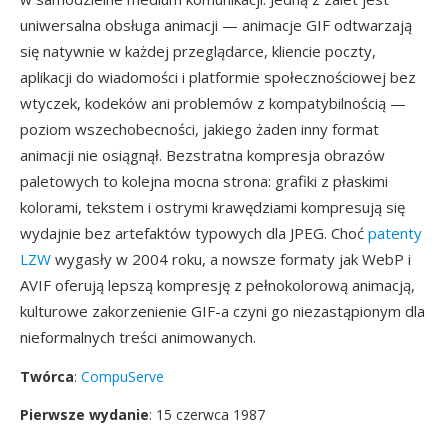
uniwersalna obsługa animacji — animacje GIF odtwarzają
się natywnie w każdej przeglądarce, kliencie poczty,
aplikacji do wiadomości i platformie społecznościowej bez
wtyczek, kodeków ani problemów z kompatybilnością —
poziom wszechobecności, jakiego żaden inny format
animacji nie osiągnął. Bezstratna kompresja obrazów
paletowych to kolejna mocna strona: grafiki z płaskimi
kolorami, tekstem i ostrymi krawędziami kompresują się
wydajnie bez artefaktów typowych dla JPEG. Choć
patenty
LZW
wygasły w 2004 roku, a nowsze formaty jak WebP i
AVIF oferują lepszą kompresję z pełnokolorową animacją,
kulturowe zakorzenienie GIF-a czyni go niezastąpionym dla
nieformalnych treści animowanych.
Twórca
:
CompuServe
Pierwsze wydanie
: 15 czerwca 1987