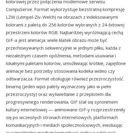
kolorowej przez połączenia modemowe serwisu
CompuServe. Format wykorzystuje bezstratną kompresję
LZW (Lempel-Ziv-Welch) na obrazach z indeksowanymi
kolorami z paletą do 256 kolorów wybranych z 24-bitowej
przestrzeni kolorów RGB. Najbardziej wyróżniającą cechą
GIF-a jest animacja: wiele klatek obrazu może być
przechowywanych sekwencyjnie w jednym pliku, każda z
niezależnym czasem opóźnienia, metodami usuwania i
lokalnymi paletami kolorów, umożliwiając krótkie, zapętlone
animacje bez potrzeby stosowania kodeka wideo czy
odtwarzacza. Format obsługuje również przezroczystość
binarną (jeden wpis palety wyznaczony jako w pełni
przezroczysty) oraz wyświetlanie z przeplotem dla
progresywnego renderowania. GIF stał się synonimem
kultury internetowej — animowane GIF-y rozprzestrzeniły
się po wczesnych stronach internetowych, platformach
komunikacyjnych i mediach społecznościowych, ewoluując
w samodzielne medium komunikacji. Jedną z zalet jest