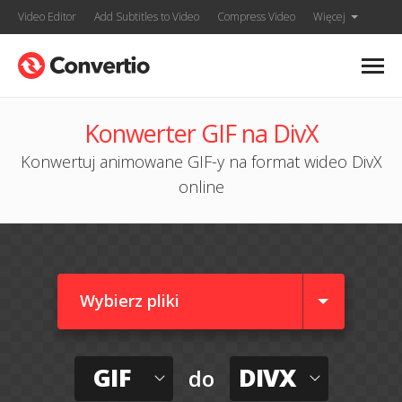
Video Editor
Add Subtitles to Video
Compress Video
Więcej
Konwerter GIF na DivX
Konwertuj animowane GIF-y na format wideo DivX
online
Wybierz pliki
GIF
DIVX
do