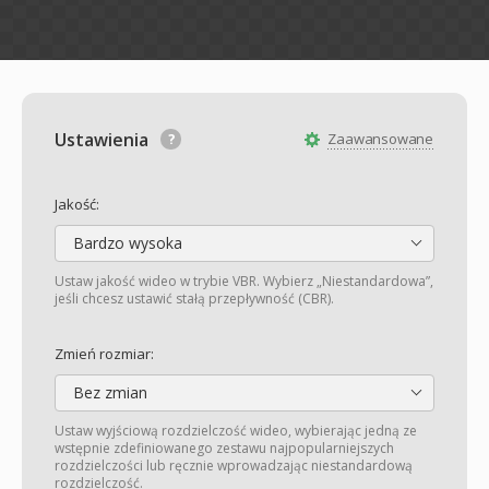
Ustawienia
Zaawansowane
Jakość:
Bardzo wysoka
Ustaw jakość wideo w trybie VBR. Wybierz „Niestandardowa”,
jeśli chcesz ustawić stałą przepływność (CBR).
Zmień rozmiar:
Bez zmian
Ustaw wyjściową rozdzielczość wideo, wybierając jedną ze
wstępnie zdefiniowanego zestawu najpopularniejszych
rozdzielczości lub ręcznie wprowadzając niestandardową
rozdzielczość.