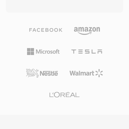
oraz wyświetlanie z przeplotem dla
zanim przeszedl na model komercyjny. Kodek
progresywnego renderowania. GIF stał się
opiera sie na kompresji MPEG-4 Part 2 (ASP), a
synonimem kultury internetowej — animowane
pozniejsze wersje wlaczaly obsluge H.264/AVC i
GIF-y rozprzestrzeniły się po wczesnych
HEVC. DivX zyskal ogromna popularnosc na
stronach internetowych, platformach
poczatku lat 2000. dzieki zdolnosci kompresji
komunikacyjnych i mediach
pelnoamtrazowego filmu do pliku
społecznościowych, ewoluując w samodzielne
wystarczajaco malego, by zmiescic sie na
medium komunikacji. Jedną z zalet jest
pojedynczym CD-ROM-ie, zachowujac
uniwersalna obsługa animacji — animacje GIF
ogladalna jakosc wizualna. Ta efektywnosc
odtwarzają się natywnie w każdej
kompresji uczynic DivX definiujacym formatem
przeglądarce, kliencie poczty, aplikacji do
wczesnej ery internetu, gdy przepustowosc i
wiadomości i platformie społecznościowej bez
pamiec masowa byly deficytowe. Kontener
wtyczek, kodeków ani problemów z
DivX Media Format (.divx) dodaje funkcje takie
kompatybilnością — poziom wszechobecności,
jak interaktywne menu, rozdzialy, napisy i
jakiego żaden inny format animacji nie
alternatywne sciezki audio, przynoszac
osiągnął. Bezstratna kompresja obrazów
funkcjonalnosc zblizona do DVD do plikow