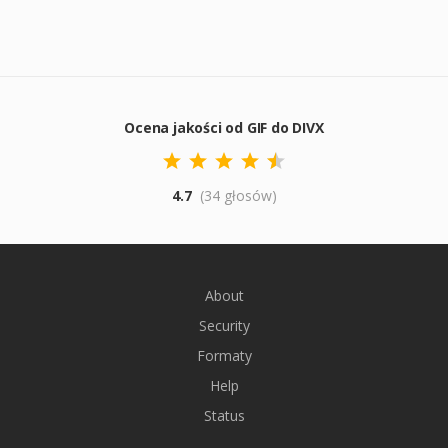
Ocena jakości od GIF do DIVX
4.7
(34 głosów)
About
Security
Formaty
Help
Status