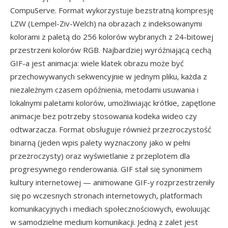
CompuServe. Format wykorzystuje bezstratną kompresję
LZW (Lempel-Ziv-Welch) na obrazach z indeksowanymi
kolorami z paletą do 256 kolorów wybranych z 24-bitowej
przestrzeni kolorów RGB. Najbardziej wyróżniającą cechą
GIF-a jest animacja: wiele klatek obrazu może być
przechowywanych sekwencyjnie w jednym pliku, każda z
niezależnym czasem opóźnienia, metodami usuwania i
lokalnymi paletami kolorów, umożliwiając krótkie, zapętlone
animacje bez potrzeby stosowania kodeka wideo czy
odtwarzacza. Format obsługuje również przezroczystość
binarną (jeden wpis palety wyznaczony jako w pełni
przezroczysty) oraz wyświetlanie z przeplotem dla
progresywnego renderowania. GIF stał się synonimem
kultury internetowej — animowane GIF-y rozprzestrzeniły
się po wczesnych stronach internetowych, platformach
komunikacyjnych i mediach społecznościowych, ewoluując
w samodzielne medium komunikacji. Jedną z zalet jest