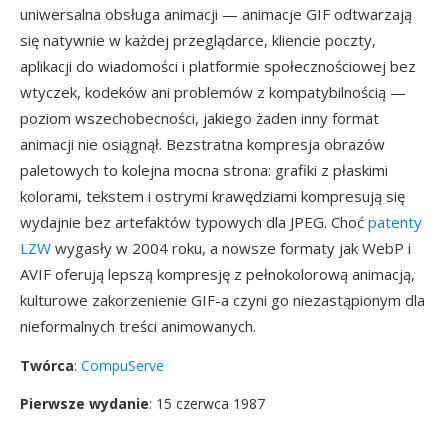
uniwersalna obsługa animacji — animacje GIF odtwarzają
się natywnie w każdej przeglądarce, kliencie poczty,
aplikacji do wiadomości i platformie społecznościowej bez
wtyczek, kodeków ani problemów z kompatybilnością —
poziom wszechobecności, jakiego żaden inny format
animacji nie osiągnął. Bezstratna kompresja obrazów
paletowych to kolejna mocna strona: grafiki z płaskimi
kolorami, tekstem i ostrymi krawędziami kompresują się
wydajnie bez artefaktów typowych dla JPEG. Choć
patenty
LZW
wygasły w 2004 roku, a nowsze formaty jak WebP i
AVIF oferują lepszą kompresję z pełnokolorową animacją,
kulturowe zakorzenienie GIF-a czyni go niezastąpionym dla
nieformalnych treści animowanych.
Twórca
:
CompuServe
Pierwsze wydanie
: 15 czerwca 1987