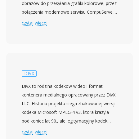
obrazów do przesyłania grafiki kolorowej przez
połączenia modemowe serwisu CompuServe.
Format wykorzystuje bezstratną kompresję
czytaj więcej
LZW (Lempel-Ziv-Welch) na obrazach z
indeksowanymi kolorami z paletą do 256
kolorów wybranych z 24-bitowej przestrzeni
kolorów RGB. Najbardziej wyróżniającą cechą
GIF-a jest animacja: wiele klatek obrazu może
być przechowywanych sekwencyjnie w jednym
DIVX
pliku, każda z niezależnym czasem opóźnienia,
DivX to rodzina kodekow wideo i format
metodami usuwania i lokalnymi paletami
kontenera medialnego opracowany przez DivX,
kolorów, umożliwiając krótkie, zapętlone
LLC. Historia projektu siega zhakowanej wersji
animacje bez potrzeby stosowania kodeka
kodeka Microsoft MPEG-4 v3, ktora krazyla
wideo czy odtwarzacza. Format obsługuje
pod koniec lat 90., ale legitymacyjny kodek
również przezroczystość binarną (jeden wpis
DivX zostal wydany w styczniu 2001 roku jako
czytaj więcej
palety wyznaczony jako w pełni przezroczysty)
projekt open-source o nazwie OpenDivX,