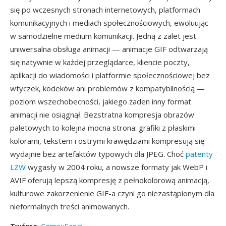
się po wczesnych stronach internetowych, platformach
komunikacyjnych i mediach społecznościowych, ewoluując
w samodzielne medium komunikacji. Jedną z zalet jest
uniwersalna obsługa animacji — animacje GIF odtwarzają
się natywnie w każdej przeglądarce, kliencie poczty,
aplikacji do wiadomości i platformie społecznościowej bez
wtyczek, kodeków ani problemów z kompatybilnością —
poziom wszechobecności, jakiego żaden inny format
animacji nie osiągnął. Bezstratna kompresja obrazów
paletowych to kolejna mocna strona: grafiki z płaskimi
kolorami, tekstem i ostrymi krawędziami kompresują się
wydajnie bez artefaktów typowych dla JPEG. Choć
patenty
LZW
wygasły w 2004 roku, a nowsze formaty jak WebP i
AVIF oferują lepszą kompresję z pełnokolorową animacją,
kulturowe zakorzenienie GIF-a czyni go niezastąpionym dla
nieformalnych treści animowanych.