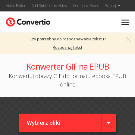
Video Editor
Add Subtitles to Video
Compress Video
Więcej
Czy potrzebny do rozpoznawania tekstu?
Rozpoznaj tekst
Konwerter GIF na EPUB
Konwertuj obrazy GIF do formatu ebooka EPUB
online
Wybierz pliki