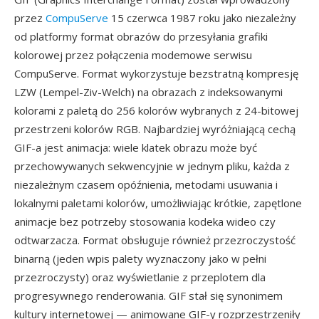
przez
CompuServe
15 czerwca 1987 roku jako niezależny
od platformy format obrazów do przesyłania grafiki
kolorowej przez połączenia modemowe serwisu
CompuServe. Format wykorzystuje bezstratną kompresję
LZW (Lempel-Ziv-Welch) na obrazach z indeksowanymi
kolorami z paletą do 256 kolorów wybranych z 24-bitowej
przestrzeni kolorów RGB. Najbardziej wyróżniającą cechą
GIF-a jest animacja: wiele klatek obrazu może być
przechowywanych sekwencyjnie w jednym pliku, każda z
niezależnym czasem opóźnienia, metodami usuwania i
lokalnymi paletami kolorów, umożliwiając krótkie, zapętlone
animacje bez potrzeby stosowania kodeka wideo czy
odtwarzacza. Format obsługuje również przezroczystość
binarną (jeden wpis palety wyznaczony jako w pełni
przezroczysty) oraz wyświetlanie z przeplotem dla
progresywnego renderowania. GIF stał się synonimem
kultury internetowej — animowane GIF-y rozprzestrzeniły