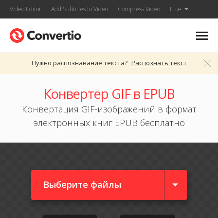
Video Editor
Add Subtitles to Video
Compress Video
Ещё
Нужно распознавание текста?
Распознать текст
Конвертер GIF в EPUB
Конвертация GIF-изображений в формат
электронных книг EPUB бесплатно
Выберите файлы