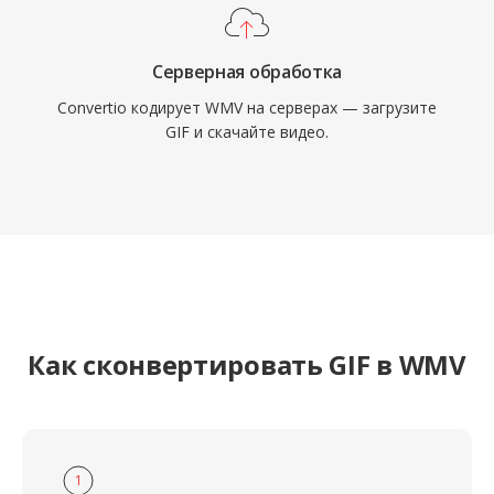
процессах, привязанных к экосистеме
Windows Media.
Серверная обработка
Convertio кодирует WMV на серверах — загрузите
GIF и скачайте видео.
Как сконвертировать GIF в WMV
1