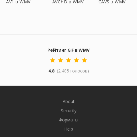
AV1 в WMV
AVCHD в WMV
CAVS в WMV
Рейтинг GIF в WMV
4.8
(2,485 голосов)
About
Security
Форматы
Help