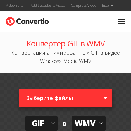
Video Editor
Add Subtitles to Video
Compress Video
Ещё
Конвертер GIF в WMV
Конвертация анимированных GIF в видео
Windows Media WMV
Выберите файлы
GIF
WMV
в