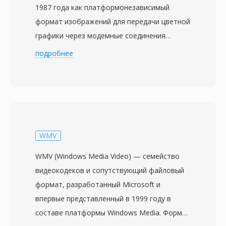
1987 года как платформонезависимый
формат изображений для передачи цветной
графики через модемные соединения
службы CompuServe. Формат использует
подробнее
алгоритм LZW (Лемпель — Зив — Уэлч) для
сжатия без потерь индексированных
изображений с палитрой до 256 цветов,
выбранных из 24-битного цветового
пространства RGB. Главная отличительная
способность GIF — анимация: несколько
WMV
кадров изображения могут храниться
WMV (Windows Media Video) — семейство
последовательно в одном файле, каждый с
видеокодеков и сопутствующий файловый
собственной задержкой, методом очистки и
формат, разработанный Microsoft и
локальной цветовой палитрой, что
впервые представленный в 1999 году в
позволяет создавать короткие зацикленные
составе платформы Windows Media. Формат
анимации без видеокодека или плеера.