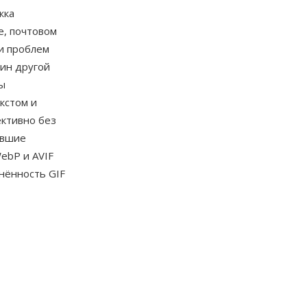
жка
е, почтовом
и проблем
дин другой
ы
кстом и
ективно без
авшие
ebP и AVIF
нённость GIF