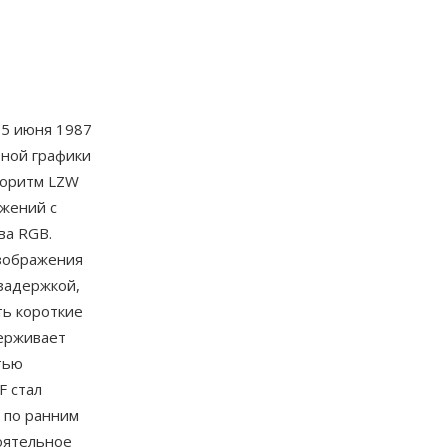
5 июня 1987
тной графики
горитм LZW
ажений с
ва RGB.
изображения
задержкой,
ть короткие
держивает
тью
F стал
 по ранним
оятельное