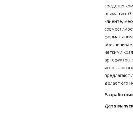
средство ко
анимации: G
клиенте, мес
совместимос
формат аним
обеспечивает
чёткими кра
артефактов, 
использовани
предлагают 
делает его 
Разработчи
Дата выпус