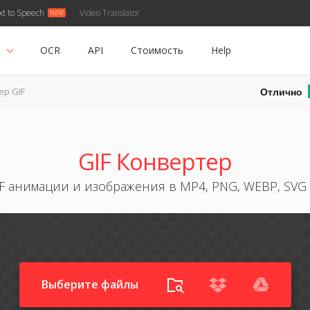
xt to Speech
Video Translator
ь
OCR
API
Стоимость
Help
Отлично
ер GIF
GIF Конвертер
F анимации и изображения в MP4, PNG, WEBP, SVG
Выберите файлы