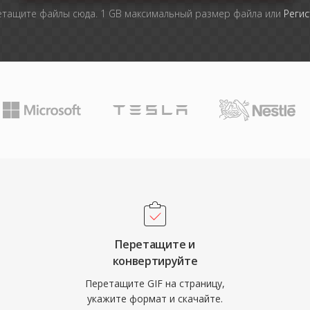
тащите файлы сюда. 1 GB максимальный размер файла или
Регис
Перетащите и
конвертируйте
Перетащите GIF на страницу,
укажите формат и скачайте.