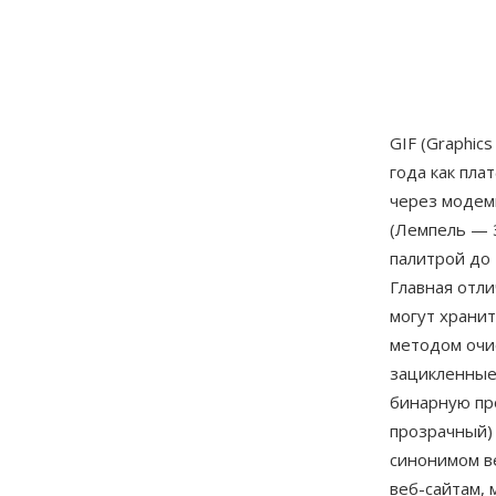
GIF (Graphic
года как пл
через модем
(Лемпель — 
палитрой до 
Главная отл
могут хранит
методом очис
зацикленные
бинарную пр
прозрачный) 
синонимом в
веб-сайтам,