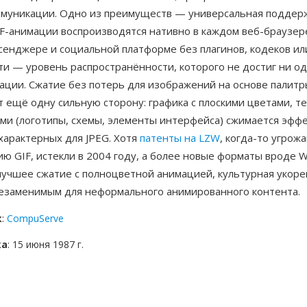
ммуникации. Одно из преимуществ — универсальная поддер
IF-анимации воспроизводятся нативно в каждом веб-браузер
сенджере и социальной платформе без плагинов, кодеков ил
ти — уровень распространённости, которого не достиг ни о
ации. Сжатие без потерь для изображений на основе палитр
 ещё одну сильную сторону: графика с плоскими цветами, те
ями (логотипы, схемы, элементы интерфейса) сжимается эфф
характерных для JPEG. Хотя
патенты на LZW
, когда-то угрож
ю GIF, истекли в 2004 году, а более новые форматы вроде W
лучшее сжатие с полноцветной анимацией, культурная укоре
незаменимым для неформального анимированного контента.
к
:
CompuServe
ка
: 15 июня 1987 г.