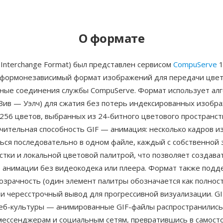
О формате
s Interchange Format) был представлен сервисом
CompuServe
1
атформонезависимый формат изображений для передачи цве
ные соединения службы CompuServe. Формат использует ал
Зив — Уэлч) для сжатия без потерь индексированных изобр
256 цветов, выбранных из 24-битного цветового пространст
ичительная способность GIF — анимация: несколько кадров 
ься последовательно в одном файле, каждый с собственной 
тки и локальной цветовой палитрой, что позволяет создава
 анимации без видеокодека или плеера. Формат также под
озрачность (один элемент палитры обозначается как полнос
и чересстрочный вывод для прогрессивной визуализации. GI
еб-культуры — анимированные GIF-файлы распространились
 мессенджерам и социальным сетям, превратившись в самост