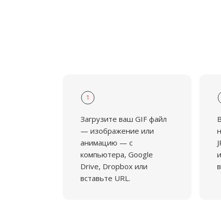
1
Загрузите ваш GIF файл
— изображение или
н
анимацию — с
J
компьютера, Google
и
Drive, Dropbox или
в
вставьте URL.