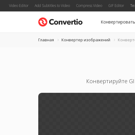
Video Editor
Add Subtitles to Video
Compress Video
GIF Editor
Te
Конвертироват
Главная
Конвертер изображений
Конверт
Конвертируйте GI