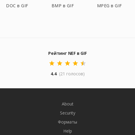
DOC в GIF
BMP в GIF
MPEG в GIF
Рейтинг NEF в GIF
4.4
(21 голосов)
About
Security
Форматы
Help