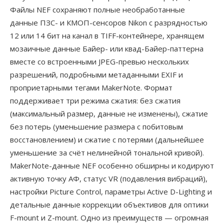
Файлы NEF сохраняют полные необработанные
данные ПЗС- и КМОП-сенсоров Nikon с разрядностью
12 или 14 бит на канал в TIFF-контейнере, хранящем
мозаичные данные Байер- или квад-Байер-паттерна
вместе со встроенными JPEG-превью нескольких
разрешений, подробными метаданными EXIF и
проприетарными тегами MakerNote. Формат
поддерживает три режима сжатия: без сжатия
(максимальный размер, данные не изменены), сжатие
без потерь (уменьшение размера с побитовым
восстановлением) и сжатие с потерями (дальнейшее
уменьшение за счёт нелинейной тональной кривой).
MakerNote-данные NEF особенно обширны и кодируют
активную точку АФ, статус VR (подавления вибраций),
настройки Picture Control, параметры Active D-Lighting и
детальные данные коррекции объективов для оптики
F-mount и Z-mount. Одно из преимуществ — огромная