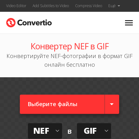
Video Editor
Add Subtitles to Video
Compress Video
Ещё
Конвертер NEF в GIF
Конвертируйте NEF-фотографии в формат GIF
онлайн бесплатно
Выберите файлы
NEF
GIF
в