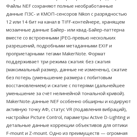
Файлы NEF сохраняют полные необработанные
данные ПЗС- и КМОП-сенсоров Nikon с разрядностью
12 или 14 бит на канал в TIFF-контейнере, хранящем
мозаичные данные Байер- или квад-Байер-паттерна
вместе со встроенными JPEG-превью нескольких
разрешений, подробными метаданными EXIF и
проприетарными тегами MakerNote. Формат
поддерживает три режима сжатия: без сжатия
(максимальный размер, данные не изменены), сжатие
без потерь (уменьшение размера с побитовым
восстановлением) и сжатие с потерями (дальнейшее
уменьшение за счёт нелинейной тональной кривой).
MakerNote-данные NEF особенно обширны и кодируют
активную точку АФ, статус VR (подавления вибраций),
настройки Picture Control, параметры Active D-Lighting и
детальные данные коррекции объективов для оптики
F-mount и Z-mount. Одно из преимуществ — огромная