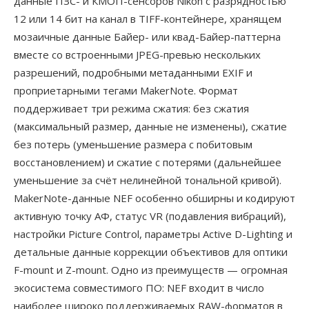
данные ПЗС- и КМОП-сенсоров Nikon с разрядностью
12 или 14 бит на канал в TIFF-контейнере, хранящем
мозаичные данные Байер- или квад-Байер-паттерна
вместе со встроенными JPEG-превью нескольких
разрешений, подробными метаданными EXIF и
проприетарными тегами MakerNote. Формат
поддерживает три режима сжатия: без сжатия
(максимальный размер, данные не изменены), сжатие
без потерь (уменьшение размера с побитовым
восстановлением) и сжатие с потерями (дальнейшее
уменьшение за счёт нелинейной тональной кривой).
MakerNote-данные NEF особенно обширны и кодируют
активную точку АФ, статус VR (подавления вибраций),
настройки Picture Control, параметры Active D-Lighting и
детальные данные коррекции объективов для оптики
F-mount и Z-mount. Одно из преимуществ — огромная
экосистема совместимого ПО: NEF входит в число
наиболее широко поддерживаемых RAW-форматов в