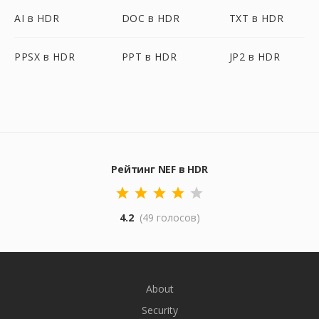
AI в HDR
DOC в HDR
TXT в HDR
PPSX в HDR
PPT в HDR
JP2 в HDR
Рейтинг NEF в HDR
4.2
(49 голосов)
About
Security