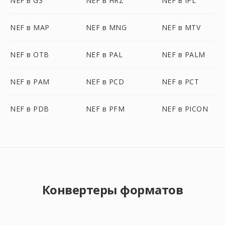
NEF в G3
NEF в HRZ
NEF в IPL
NEF в MAP
NEF в MNG
NEF в MTV
NEF в OTB
NEF в PAL
NEF в PALM
NEF в PAM
NEF в PCD
NEF в PCT
NEF в PDB
NEF в PFM
NEF в PICON
Конвертеры форматов