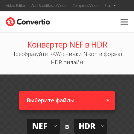
Video Editor
Add Subtitles to Video
Compress Video
Ещё
Конвертер NEF в HDR
Преобразуйте RAW-снимки Nikon в формат
HDR онлайн
Выберите файлы
NEF
HDR
в