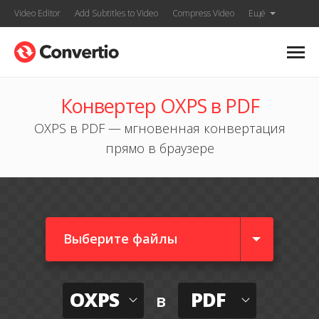
Video Editor
Add Subtitles to Video
Compress Video
Ещё
Конвертер OXPS в PDF
OXPS в PDF — мгновенная конвертация
прямо в браузере
Выберите файлы
OXPS
PDF
в