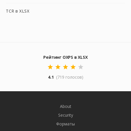
TCR в XLSX
Рейтинг OXPS в XLSX
4.1
(719 голосов)
About
Security
Форматы