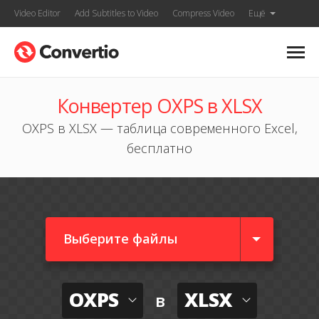
Video Editor
Add Subtitles to Video
Compress Video
Ещё
Конвертер OXPS в XLSX
OXPS в XLSX — таблица современного Excel,
бесплатно
Выберите файлы
OXPS
XLSX
в