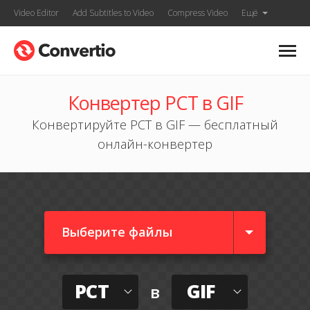
Video Editor
Add Subtitles to Video
Compress Video
Ещё
Конвертер PCT в GIF
Конвертируйте PCT в GIF — бесплатный
онлайн-конвертер
Выберите файлы
PCT
GIF
в