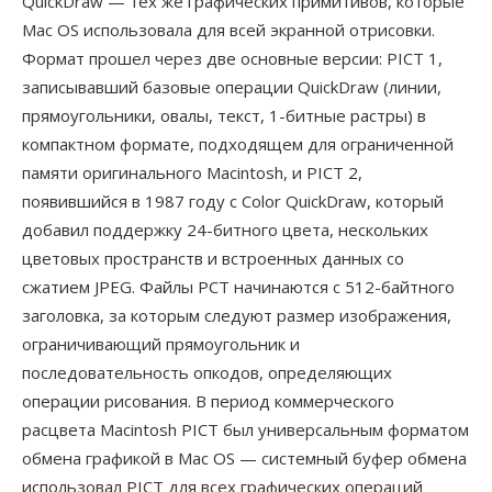
QuickDraw — тех же графических примитивов, которые
Mac OS использовала для всей экранной отрисовки.
Формат прошел через две основные версии: PICT 1,
записывавший базовые операции QuickDraw (линии,
прямоугольники, овалы, текст, 1-битные растры) в
компактном формате, подходящем для ограниченной
памяти оригинального Macintosh, и PICT 2,
появившийся в 1987 году с Color QuickDraw, который
добавил поддержку 24-битного цвета, нескольких
цветовых пространств и встроенных данных со
сжатием JPEG. Файлы PCT начинаются с 512-байтного
заголовка, за которым следуют размер изображения,
ограничивающий прямоугольник и
последовательность опкодов, определяющих
операции рисования. В период коммерческого
расцвета Macintosh PICT был универсальным форматом
обмена графикой в Mac OS — системный буфер обмена
использовал PICT для всех графических операций