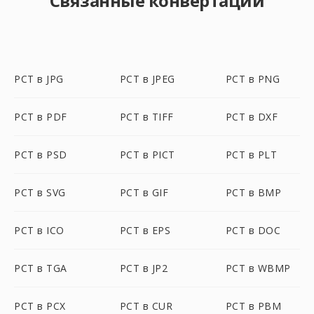
Связанные конвертации
PCT в JPG
PCT в JPEG
PCT в PNG
PCT в PDF
PCT в TIFF
PCT в DXF
PCT в PSD
PCT в PICT
PCT в PLT
PCT в SVG
PCT в GIF
PCT в BMP
PCT в ICO
PCT в EPS
PCT в DOC
PCT в TGA
PCT в JP2
PCT в WBMP
PCT в PCX
PCT в CUR
PCT в PBM