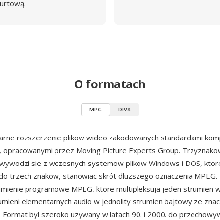
urtową.
O formatach
MPG
DIVX
arne rozszerzenie plikow wideo zakodowanych standardami kom
, opracowanymi przez Moving Picture Experts Group. Trzyznak
 wywodzi sie z wczesnych systemow plikow Windows i DOS, ktore
do trzech znakow, stanowiac skrót dluzszego oznaczenia MPEG. 
umienie programowe MPEG, ktore multipleksuja jeden strumien w
rumieni elementarnych audio w jednolity strumien bajtowy ze znac
i. Format byl szeroko uzywany w latach 90. i 2000. do przechowy