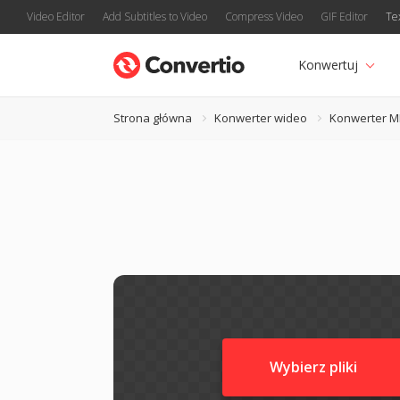
Video Editor
Add Subtitles to Video
Compress Video
GIF Editor
Te
Konwertuj
Strona główna
Konwerter wideo
Konwerter 
Wybierz pliki