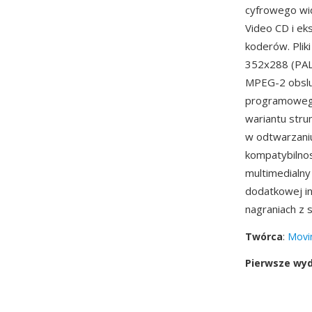
cyfrowego wi
Video CD i ek
koderów. Pli
352x288 (PAL)
MPEG-2 obslug
programowego
wariantu stru
w odtwarzaniu
kompatybilnos
multimedialny
dodatkowej in
nagraniach z 
Twórca
:
Movin
Pierwsze wy