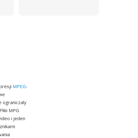
presji
MPEG-
owe
 ograniczaly
Pliki MPG
ideo i jeden
znikami
wania