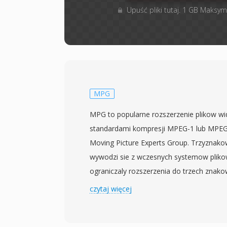
Upuść pliki tutaj. 1 GB Maksym
MPG
MPG to popularne rozszerzenie plikow 
standardami kompresji MPEG-1 lub MPEG
Moving Picture Experts Group. Trzyznako
wywodzi sie z wczesnych systemow pliko
ograniczaly rozszerzenia do trzech znako
dluzszego oznaczenia MPEG. Pliki MPG za
czytaj więcej
programowe MPEG, ktore multipleksuja j
jeden lub wiecej strumieni elementarnych 