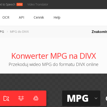
xt to Speech
Video Translator
OCR
API
Cennik
Help
Znakomit
MPG
MPG do DIVX
Konwerter MPG na DIVX
Przekoduj wideo MPG do formatu DIVX online
MPG