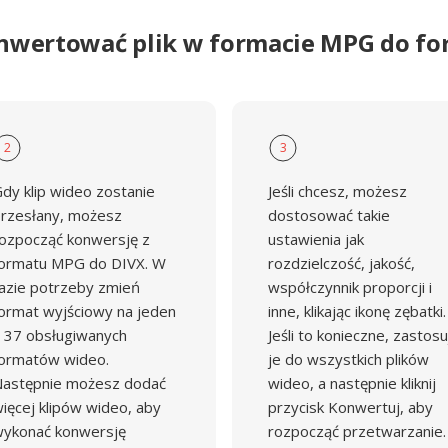
onwertować plik w formacie MPG do fo
2
3
dy klip wideo zostanie
Jeśli chcesz, możesz
rzesłany, możesz
dostosować takie
ozpocząć konwersję z
ustawienia jak
ormatu MPG do DIVX. W
rozdzielczość, jakość,
azie potrzeby zmień
współczynnik proporcji i
ormat wyjściowy na jeden
inne, klikając ikonę zębatki.
 37 obsługiwanych
Jeśli to konieczne, zastosu
ormatów wideo.
je do wszystkich plików
astępnie możesz dodać
wideo, a następnie kliknij
ięcej klipów wideo, aby
przycisk Konwertuj, aby
ykonać konwersję
rozpocząć przetwarzanie.