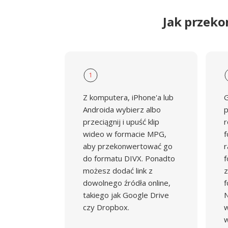
Jak przek
1
Z komputera, iPhone'a lub
G
Androida wybierz albo
p
przeciągnij i upuść klip
r
wideo w formacie MPG,
f
aby przekonwertować go
r
do formatu DIVX. Ponadto
f
możesz dodać link z
z
dowolnego źródła online,
f
takiego jak Google Drive
N
czy Dropbox.
w
w