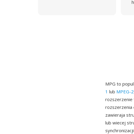
h
MPG to popul
1
lub
MPEG-2
rozszerzenie
rozszerzenia 
zawieraja str
lub wiecej st
synchronizacj