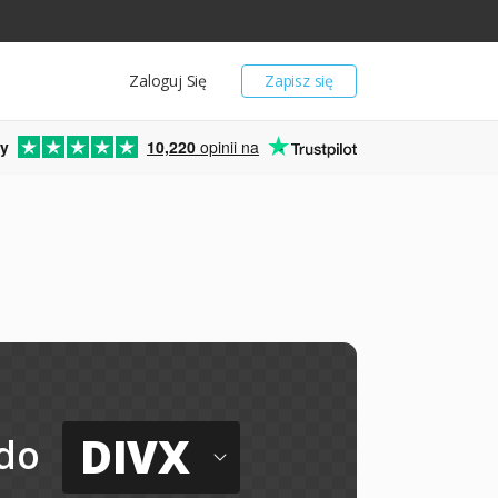
Zaloguj Się
Zapisz się
y
10,220
opinii na
DIVX
do