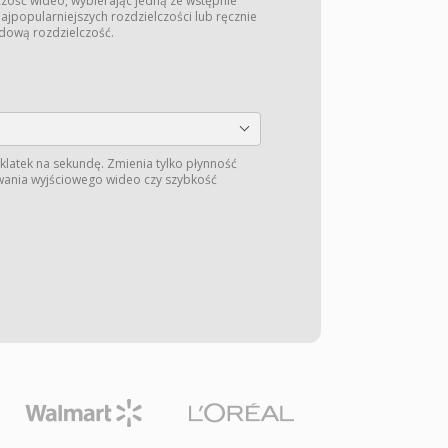
zość wideo, wybierając jedną ze wstępnie
jpopularniejszych rozdzielczości lub ręcznie
dową rozdzielczość.
 klatek na sekundę. Zmienia tylko płynność
rwania wyjściowego wideo czy szybkość