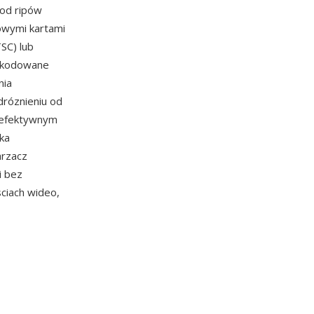
 od ripów
owymi kartami
SC) lub
G kodowane
nia
róznieniu od
o efektywnym
ka
arzacz
i bez
ciach wideo,