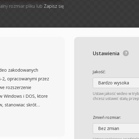
alny rozmiar pliku lub
Zapisz się
Ustawienia
wideo zakodowanych
Jakość:
-2, opracowanymi przez
Bardzo wysoka
we rozszerzenie
Ustaw jakość wideo w tryb
w Windows i DOS, ktore
chcesz ustawić stałą prze
w, stanowiac skrót
wieraja strumienie
Zmień rozmiar:
eden strumien wideo i
Bez zmian
audio w jednolity