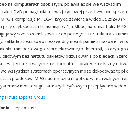
deo na komputerach osobistych, pojawiajac sie we wszystkim —
strakcji DVD po nagrania telewizji cyfrowej przechwycone sprzet
ki MPG z kompresja MPEG-1 zwykle zawieraja wideo 352x240 (NT
 przy szybkosciach transmisji ok. 1,5 Mbps, natomiast pliki MP
uja wyzsze rozdzielczosci az do pelnego HD. Struktura strumie
 zaklada stosunkowo niezawodny nosnik pamieci masowej, w od
mienia transportowego zaprojektowanego do emisji, co czyni g
 plikowym bez narzutu pakietow odzyskiwania po bledach. Szero
c jest jedna z trwalych zalet formatu — praktycznie kazdy odtw
 we wszystkich systemach operacyjnych moze dekodowac te plik
stalacji kodekow. MPG nadal mozna napotkac w archiwalnych tres
systemow monitoringu i starszych cyfrowych przepływach wideo.
g Picture Experts Group
danie
: Sierpień 1993