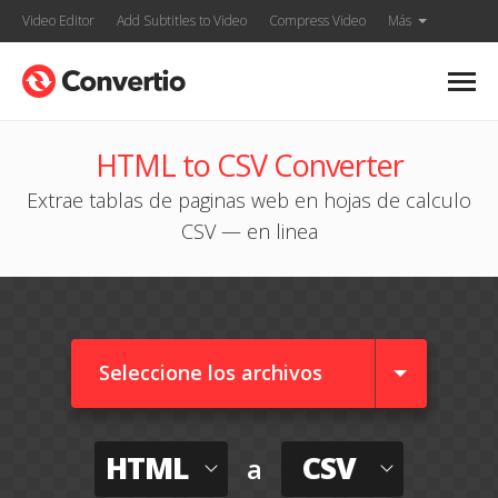
Video Editor
Add Subtitles to Video
Compress Video
Más
HTML to CSV Converter
Extrae tablas de paginas web en hojas de calculo
CSV — en linea
Seleccione los archivos
HTML
CSV
a