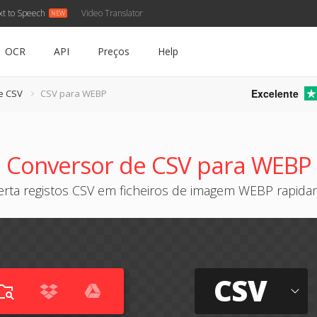
xt to Speech
Video Translator
OCR
API
Preços
Help
Excelente
e CSV
CSV para WEBP
Conversor de CSV para WEBP
rta registos CSV em ficheiros de imagem WEBP rapid
CSV