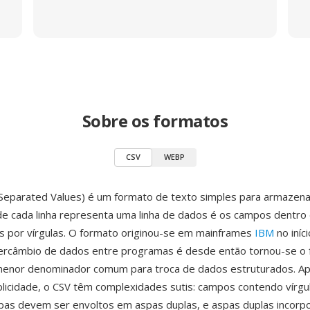
Sobre os formatos
CSV
WEBP
eparated Values) é um formato de texto simples para armazen
de cada linha representa uma linha de dados é os campos dentro 
 por vírgulas. O formato originou-se em mainframes
IBM
no iníc
tercâmbio de dados entre programas é desde então tornou-se o
 menor denominador comum para troca de dados estruturados. A
licidade, o CSV têm complexidades sutis: campos contendo vírgu
spas devem ser envoltos em aspas duplas, e aspas duplas incorp