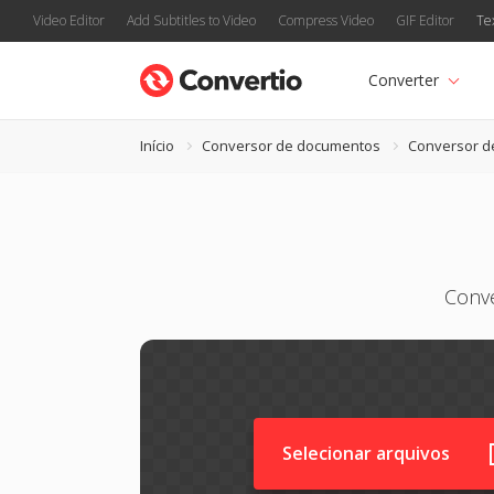
Video Editor
Add Subtitles to Video
Compress Video
GIF Editor
Te
Converter
Início
Conversor de documentos
Conversor d
Conve
Selecionar arquivos