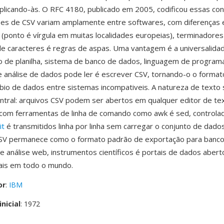
licando-às. O RFC 4180, publicado em 2005, codificou essas co
es de CSV variam amplamente entre softwares, com diferenças
 (ponto é vírgula em muitas localidades europeias), terminadores 
de caracteres é regras de aspas. Uma vantagem é a universalida
vo de planilha, sistema de banco de dados, linguagem de program
 análise de dados pode ler é escrever CSV, tornando-o o forma
bio de dados entre sistemas incompativeis. A natureza de texto 
entral: arquivos CSV podem ser abertos em qualquer editor de te
com ferramentas de linha de comando como awk é sed, controla
it
é transmitidos linha por linha sem carregar o conjunto de dados
SV permanece como o formato padrão de exportação para banco
e análise web, instrumentos científicos é portais de dados abert
is em todo o mundo.
or
:
IBM
nicial
: 1972