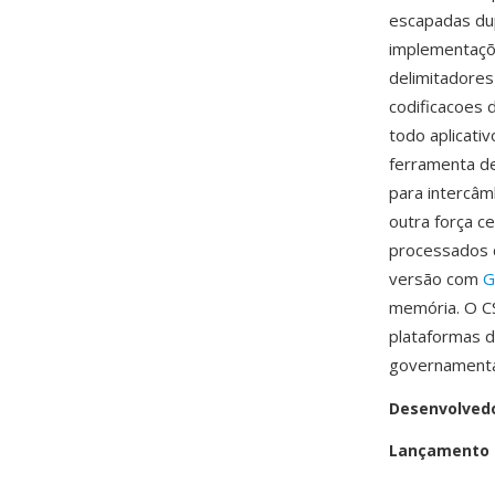
escapadas dup
implementaçõ
delimitadores
codificacoes 
todo aplicati
ferramenta de
para intercâm
outra força c
processados 
versão com
G
memória. O C
plataformas d
governamenta
Desenvolved
Lançamento i