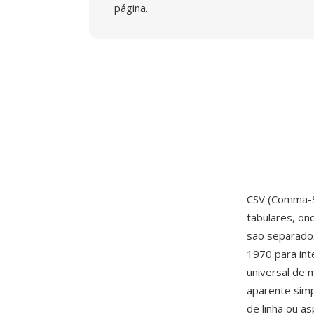
página.
CSV (Comma-S
tabulares, on
são separados
1970 para in
universal de
aparente simp
de linha ou a