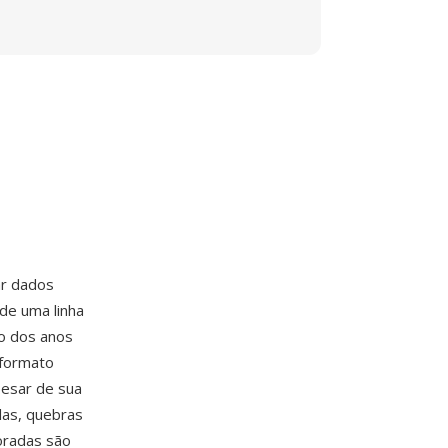
ar dados
de uma linha
io dos anos
 formato
pesar de sua
las, quebras
oradas são