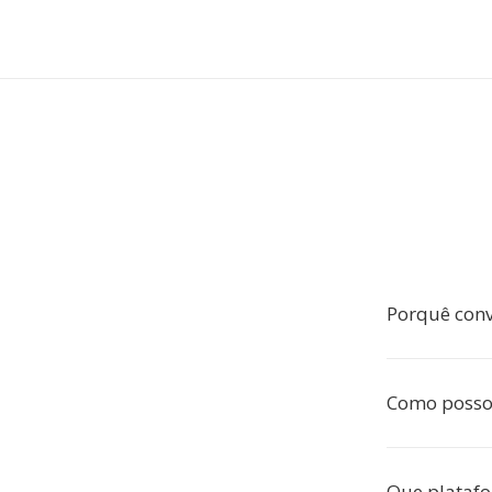
Porquê conv
Como posso 
Que platafo