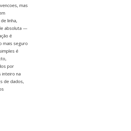
nvencoes, mas
 em
de linha,
de absoluta —
ação é
to mais seguro
simples é
xto,
dos por
 inteiro na
s de dados,
os