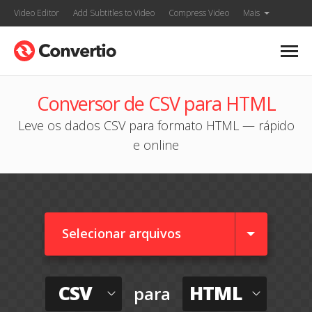
Video Editor
Add Subtitles to Video
Compress Video
Mais
Conversor de CSV para HTML
Leve os dados CSV para formato HTML — rápido
e online
Selecionar arquivos
CSV
HTML
para