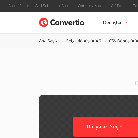
Video Editor
Add Subtitles to Video
Compress Video
GIF Editor
Te
Dönüştür
Ana Sayfa
Belge dönüştürücü
CSV Dönüştürü
C
Dosyaları Seçin