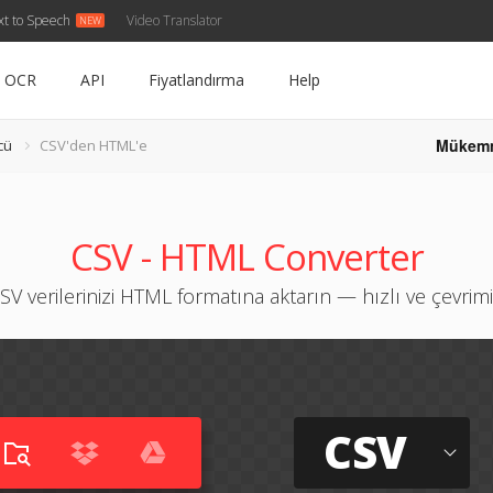
xt to Speech
Video Translator
OCR
API
Fiyatlandırma
Help
Mükem
cü
CSV'den HTML'e
CSV - HTML Converter
SV verilerinizi HTML formatına aktarın — hızlı ve çevrimi
CSV