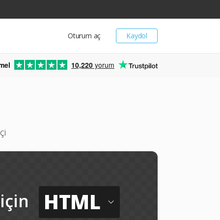
Oturum aç
Kaydol
mel
10,220
yorum
çi
HTML
için