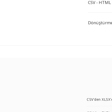
CSV - HTML 
Dönüştürme 
CSV'den XLSX'