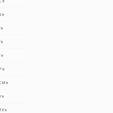
C'e
G'e
'e
'e
'e
P'e
CM'e
D'e
TX'e