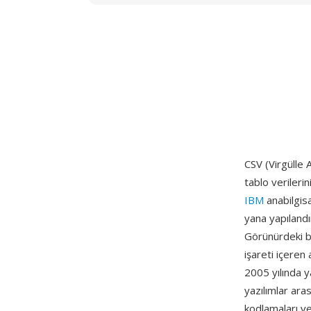
CSV (Virgülle A
tablo verileri
IBM
anabilgisa
yana yapılandı
Görünürdeki ba
işareti içeren a
2005 yılında y
yazılımlar aras
kodlamaları ve