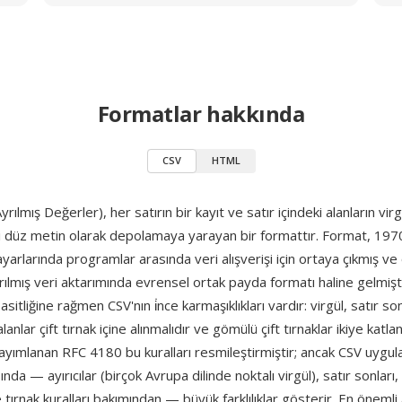
Formatlar hakkında
CSV
HTML
yrılmış Değerler), her satırın bir kayıt ve satır içindeki alanların virgü
ni düz metin olarak depolamaya yarayan bir formattır. Format, 1970
yarlarında programlar arasında veri alışverişi için ortaya çıkmış v
rılmış veri aktarımında evrensel ortak payda formatı haline gelmişti
sitliğine rağmen CSV'nın i̇nce karmaşıklıkları vardır: virgül, satır s
lanlar çift tırnak içine alınmalıdır ve gömülü çift tırnaklar ikiye katlana
ayımlanan RFC 4180 bu kuralları resmileştirmiştir; ancak CSV uygul
ında — ayırıcılar (birçok Avrupa dilinde noktalı virgül), satır sonları
 tırnak kuralları bakımından — büyük farklılıklar gösterir. En önemli