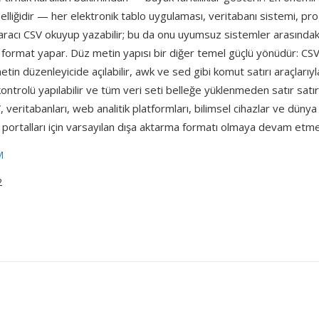
lliğidir — her elektronik tablo uygulaması, veritabanı sistemi, pr
 aracı CSV okuyup yazabilir; bu da onu uyumsuz sistemler arasındaki 
i format yapar. Düz metin yapısı bir diğer temel güçlü yönüdür: CSV
tin düzenleyicide açılabilir, awk ve sed gibi komut satırı araçlarıyla
ontrolü yapılabilir ve tüm veri seti belleğe yüklenmeden satır satır
V, veritabanları, web analitik platformları, bilimsel cihazlar ve düny
 portalları için varsayılan dışa aktarma formatı olmaya devam etme
M
2