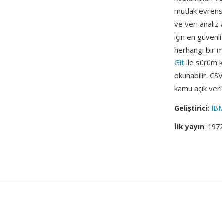
mutlak evrense
ve veri analiz
için en güvenl
herhangi bir me
Git
ile sürüm k
okunabilir. CS
kamu açık veri
Geliştirici
:
IB
İlk yayın
: 197