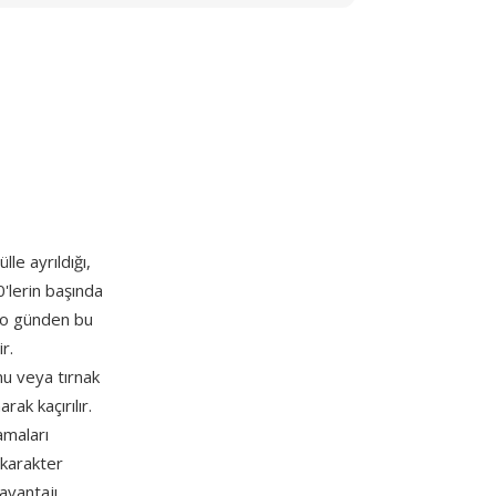
lle ayrıldığı,
'lerin başında
e o günden bu
r.
onu veya tırnak
rak kaçırılır.
amaları
, karakter
 avantajı