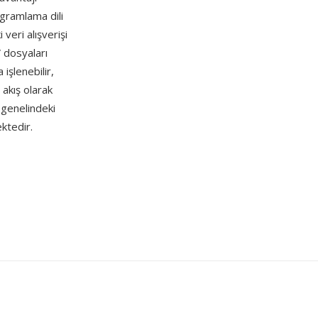
ogramlama dili
veri alışverişi
 dosyaları
 işlenebilir,
 akış olarak
a genelindeki
ktedir.