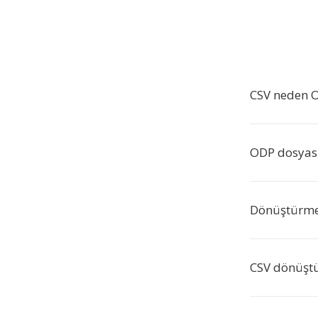
CSV neden 
ODP dosyası 
Dönüştürme 
CSV dönüştü