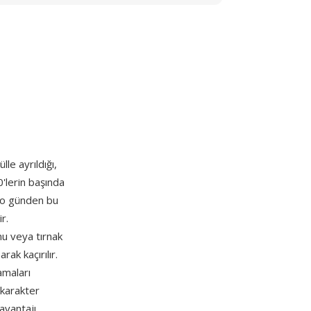
lle ayrıldığı,
'lerin başında
e o günden bu
r.
onu veya tırnak
rak kaçırılır.
amaları
, karakter
 avantajı