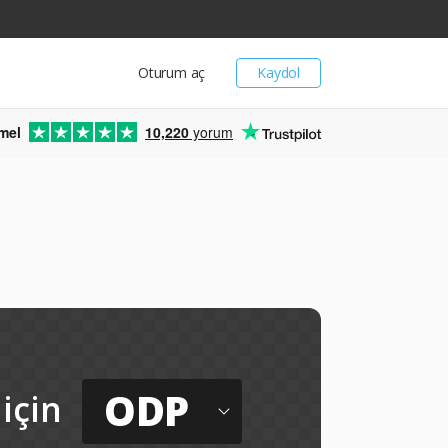
Oturum aç
Kaydol
mel
10,220
yorum
ODP
için