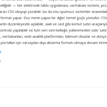
lliğidir — her elektronik tablo uygulaması, veritabanı sistemi, pr
 aracı CSV okuyup yazabilir; bu da onu uyumsuz sistemler arasındaki 
i format yapar. Düz metin yapısı bir diğer temel güçlü yönüdür: CSV
tin düzenleyicide açılabilir, awk ve sed gibi komut satırı araçlarıyla
ontrolü yapılabilir ve tüm veri seti belleğe yüklenmeden satır satır
V, veritabanları, web analitik platformları, bilimsel cihazlar ve düny
 portalları için varsayılan dışa aktarma formatı olmaya devam etme
M
2