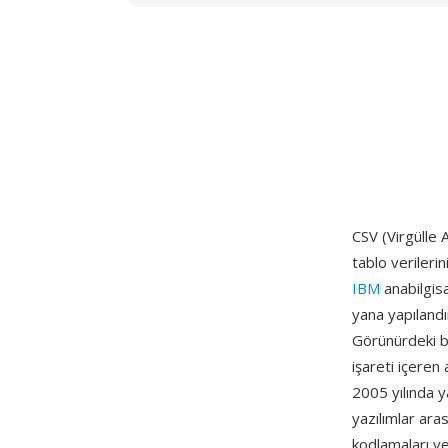
CSV (Virgülle A
tablo verileri
IBM
anabilgisa
yana yapılandı
Görünürdeki ba
işareti içeren a
2005 yılında y
yazılımlar aras
kodlamaları ve