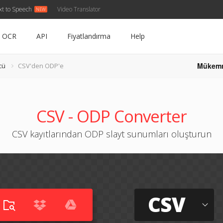
xt to Speech
Video Translator
OCR
API
Fiyatlandırma
Help
Mükem
cü
CSV'den ODP'e
CSV - ODP Converter
CSV kayıtlarından ODP slayt sunumları oluşturun
CSV