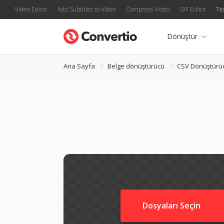
Video Editor
Add Subtitles to Video
Compress Video
GIF Editor
Te
Dönüştür
Ana Sayfa
Belge dönüştürücü
CSV Dönüştürü
Dosyaları Seçin