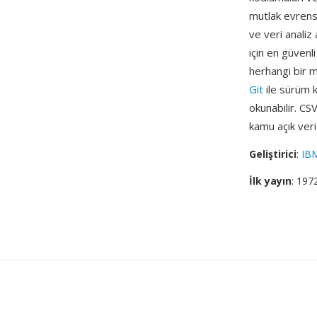
mutlak evrense
ve veri analiz
için en güvenl
herhangi bir me
Git
ile sürüm k
okunabilir. CS
kamu açık veri
Geliştirici
:
IB
İlk yayın
: 197