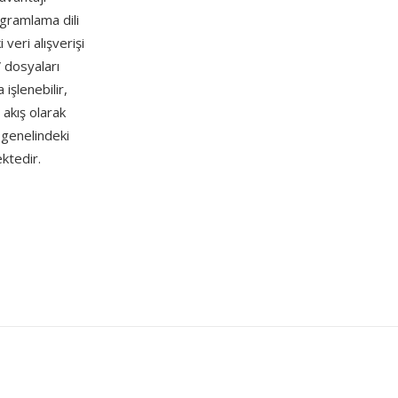
ogramlama dili
veri alışverişi
 dosyaları
 işlenebilir,
 akış olarak
a genelindeki
ktedir.