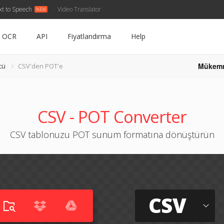
xt to Speech
Video Translator
OCR
API
Fiyatlandırma
Help
Mükem
cü
CSV'den POT'e
CSV - POT Converter
CSV tablonuzu POT sunum formatına dönüştürün
CSV