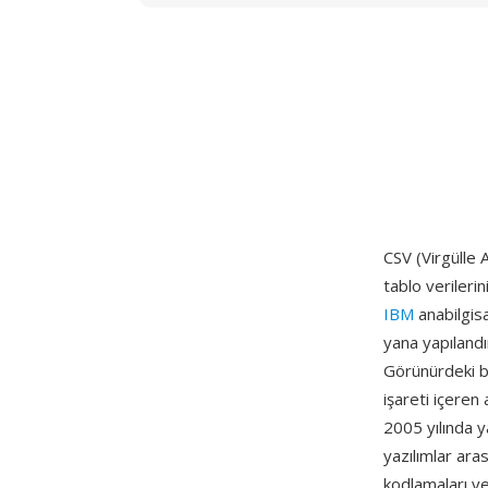
CSV (Virgülle A
tablo verileri
IBM
anabilgisa
yana yapılandı
Görünürdeki ba
işareti içeren a
2005 yılında y
yazılımlar aras
kodlamaları ve