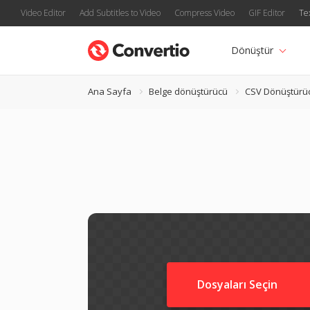
Video Editor
Add Subtitles to Video
Compress Video
GIF Editor
Te
Dönüştür
Ana Sayfa
Belge dönüştürücü
CSV Dönüştürü
Dosyaları Seçin