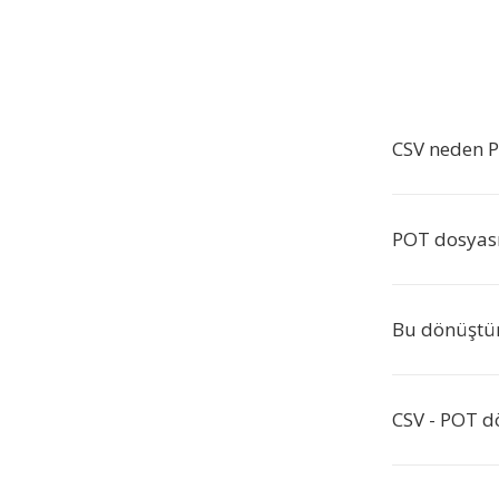
CSV neden 
POT dosyası 
Bu dönüştür
CSV - POT d