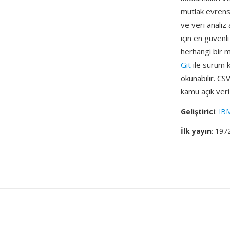
mutlak evrense
ve veri analiz
için en güvenl
herhangi bir me
Git
ile sürüm k
okunabilir. CS
kamu açık veri
Geliştirici
:
IB
İlk yayın
: 197