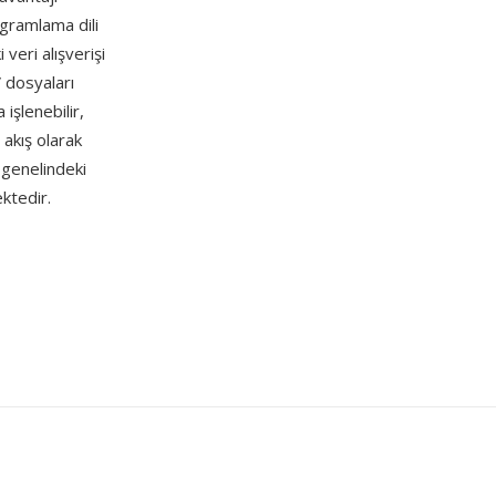
ogramlama dili
veri alışverişi
 dosyaları
 işlenebilir,
 akış olarak
a genelindeki
ktedir.