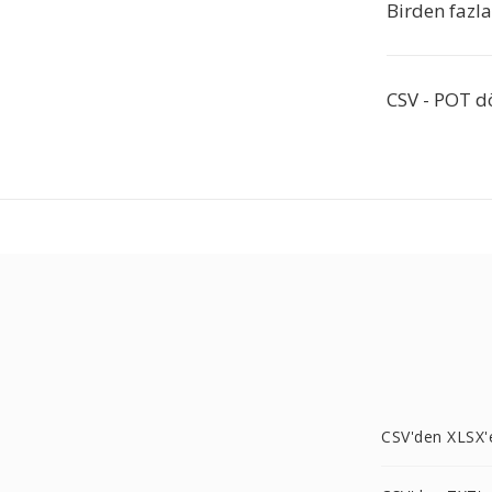
Birden fazl
CSV - POT d
CSV'den XLSX'