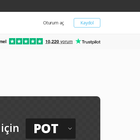
Oturum aç
Kaydol
mel
10,220
yorum
POT
için