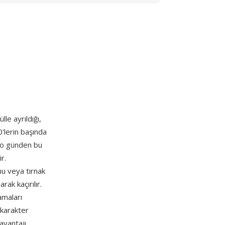
lle ayrıldığı,
'lerin başında
e o günden bu
r.
onu veya tırnak
rak kaçırılır.
amaları
, karakter
 avantajı