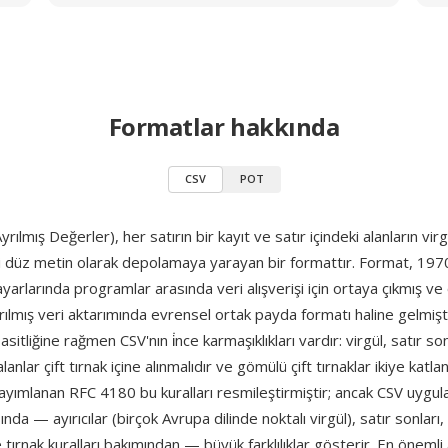
Formatlar hakkında
CSV
POT
yrılmış Değerler), her satırın bir kayıt ve satır içindeki alanların virgü
ni düz metin olarak depolamaya yarayan bir formattır. Format, 1970
yarlarında programlar arasında veri alışverişi için ortaya çıkmış v
rılmış veri aktarımında evrensel ortak payda formatı haline gelmişti
sitliğine rağmen CSV'nın i̇nce karmaşıklıkları vardır: virgül, satır s
lanlar çift tırnak içine alınmalıdır ve gömülü çift tırnaklar ikiye katlana
ayımlanan RFC 4180 bu kuralları resmileştirmiştir; ancak CSV uygul
ında — ayırıcılar (birçok Avrupa dilinde noktalı virgül), satır sonları
 tırnak kuralları bakımından — büyük farklılıklar gösterir. En önemli