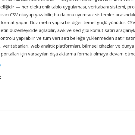
lliğidir — her elektronik tablo uygulaması, veritabanı sistemi, pr
 aracı CSV okuyup yazabilir; bu da onu uyumsuz sistemler arasındaki 
i format yapar. Düz metin yapısı bir diğer temel güçlü yönüdür: CSV
tin düzenleyicide açılabilir, awk ve sed gibi komut satırı araçlarıyla
ontrolü yapılabilir ve tüm veri seti belleğe yüklenmeden satır satır
V, veritabanları, web analitik platformları, bilimsel cihazlar ve düny
 portalları için varsayılan dışa aktarma formatı olmaya devam etme
M
2