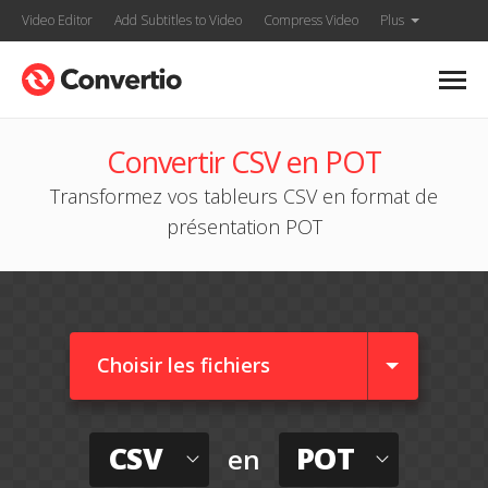
Video Editor
Add Subtitles to Video
Compress Video
Plus
Convertir CSV en POT
Transformez vos tableurs CSV en format de
présentation POT
Choisir les fichiers
CSV
POT
en